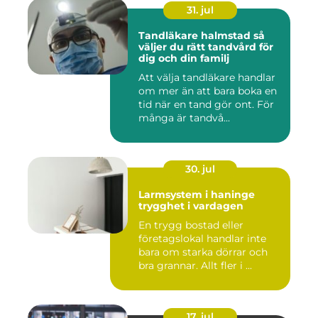
31. jul
Tandläkare halmstad så
väljer du rätt tandvård för
dig och din familj
Att välja tandläkare handlar
om mer än att bara boka en
tid när en tand gör ont. För
många är tandvå...
30. jul
Larmsystem i haninge
trygghet i vardagen
En trygg bostad eller
företagslokal handlar inte
bara om starka dörrar och
bra grannar. Allt fler i ...
17. jul