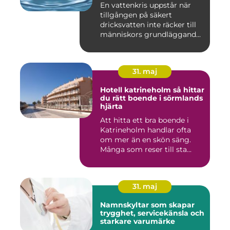
En vattenkris uppstår när
tillgången på säkert
dricksvatten inte räcker till
människors grundläggand...
31. maj
Hotell katrineholm så hittar
du rätt boende i sörmlands
hjärta
Att hitta ett bra boende i
Katrineholm handlar ofta
om mer än en skön säng.
Många som reser till sta...
31. maj
Namnskyltar som skapar
trygghet, servicekänsla och
starkare varumärke