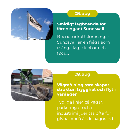
08. aug
Smidigt lagboende för
föreningar i Sundsvall
Boende idrottsföreningar
Sundsvall är en fråga som
många lag, klubbar och
f&ou...
08. aug
Vägmålning som skapar
struktur, trygghet och flyt i
vardagen
Tydliga linjer på vägar,
parkeringar och i
industrimiljöer tas ofta för
givna. Ändå är de avgörande
...