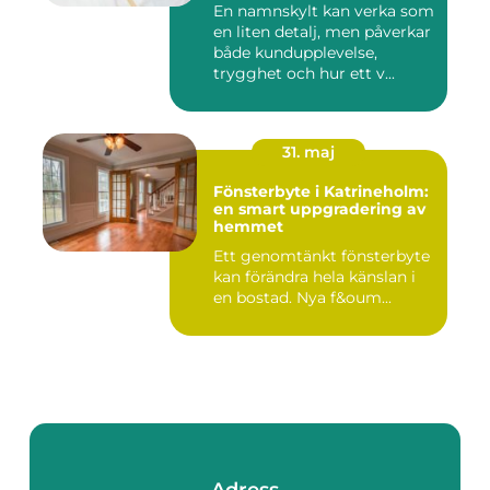
En namnskylt kan verka som
en liten detalj, men påverkar
både kundupplevelse,
trygghet och hur ett v...
31. maj
Fönsterbyte i Katrineholm:
en smart uppgradering av
hemmet
Ett genomtänkt fönsterbyte
kan förändra hela känslan i
en bostad. Nya f&oum...