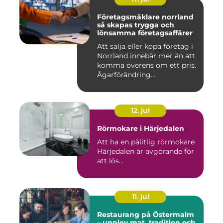
Företagsmäklare norrland
så skapas trygga och
lönsamma företagsaffärer
Att sälja eller köpa företag i
Norrland innebär mer än att
komma överens om ett pris.
Ägarförändring...
12. jul
Rörmokare i Härjedalen
Att ha en pålitlig rörmokare
Härjedalen är avgörande för
att lös...
11. jul
Restaurang på Östermalm
– upplev mat, tradition och