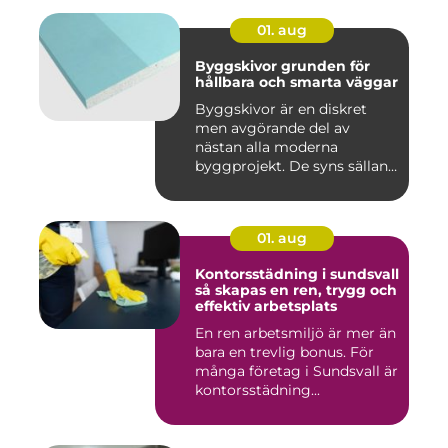
01. aug
Byggskivor grunden för
hållbara och smarta väggar
Byggskivor är en diskret
men avgörande del av
nästan alla moderna
byggprojekt. De syns sällan
när hu...
01. aug
Kontorsstädning i sundsvall
så skapas en ren, trygg och
effektiv arbetsplats
En ren arbetsmiljö är mer än
bara en trevlig bonus. För
många företag i Sundsvall är
kontorsstädning...