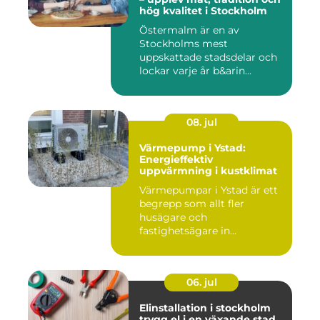
hög kvalitet i Stockholm
Östermalm är en av
Stockholms mest
uppskattade stadsdelar och
lockar varje år b&arin...
08. jul
Värmepump i Ystad:
Energieffektiv
uppvärmning i kustklimat
Värmepumpar i Ystad är ett
begrepp som allt fler
husägare och
fastighetsägare in...
06. jul
Elinstallation i stockholm
trygg el i en växande stad