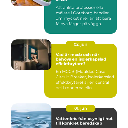
Att anlita professionella
målare i Göteborg handlar
om mycket mer än att bara
få nya färger på vägga...
02. jun
Vad är mccb och när
behövs en isolerkapslad
effektbrytare?
En MCCB (Moulded Case
Circuit Breaker, isolerkapslad
effektbrytare) är en central
del i moderna elin...
01. jun
Vattenkris från osynligt hot
till konkret beredskap