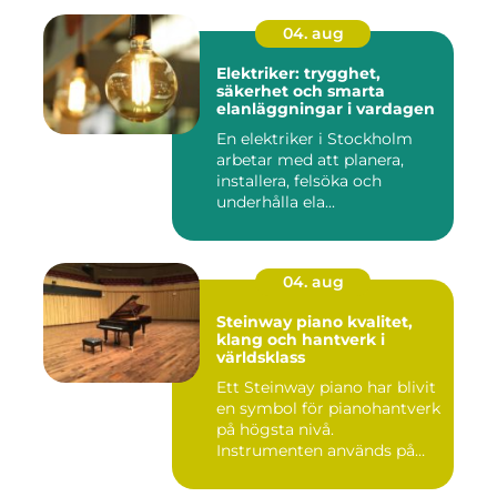
04. aug
Elektriker: trygghet,
säkerhet och smarta
elanläggningar i vardagen
En elektriker i Stockholm
arbetar med att planera,
installera, felsöka och
underhålla ela...
04. aug
Steinway piano kvalitet,
klang och hantverk i
världsklass
Ett Steinway piano har blivit
en symbol för pianohantverk
på högsta nivå.
Instrumenten används på
ko...