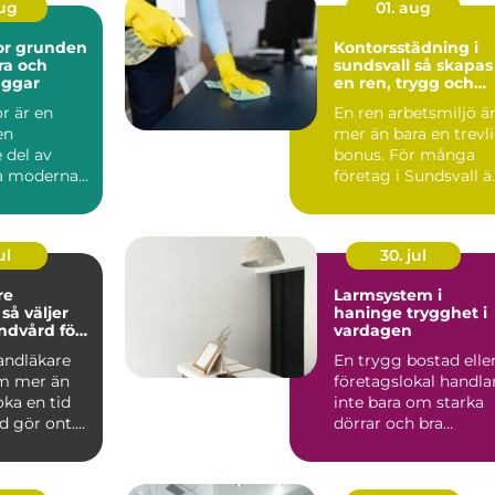
aug
01. aug
den
Kontorsstädning i
ra och
sundsvall så skapas
äggar
en ren, trygg och
effektiv arbetsplats
r är en
En ren arbetsmiljö ä
en
mer än bara en trevl
 del av
bonus. För många
la moderna
företag i Sundsvall ä
kt. De syns
kontorsstädning...
hu...
ul
30. jul
re
Larmsystem i
r
haninge trygghet i
andvård för
vardagen
n familj
tandläkare
En trygg bostad elle
m mer än
företagslokal handla
oka en tid
inte bara om starka
d gör ont.
dörrar och bra
 är
grannar. Allt fler i ...