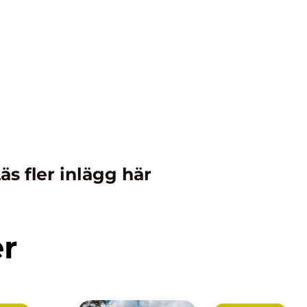
äs fler inlägg här
er