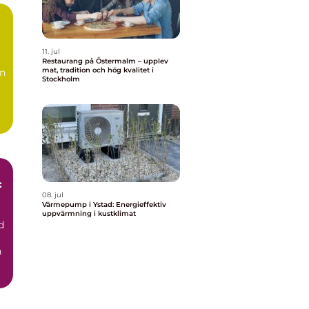
11. jul
Restaurang på Östermalm – upplev
mat, tradition och hög kvalitet i
en
Stockholm
:
08. jul
Värmepump i Ystad: Energieffektiv
uppvärmning i kustklimat
d
h