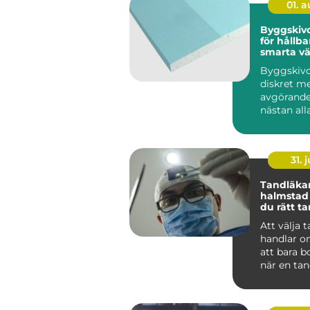
01. 
Byggskivor grun
för hållba
smarta v
Byggskivo
diskret m
avgörande
nästan al
byggproje
sällan när 
31. j
Tandläka
halmstad så välje
du rätt t
dig och di
Att välja 
handlar o
att bara b
när en tan
För många
tandvå...