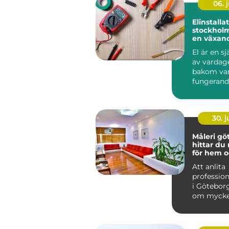
06. j
Elinstallat
stockholm trygg e
en växan
El är en sj
av vardag
bakom var
fungerand
laddstati
ventilation
30. 
Måleri göt
hittar du 
för hem o
Att anlita
profession
i Götebor
om mycke
att bara f
på vägga..