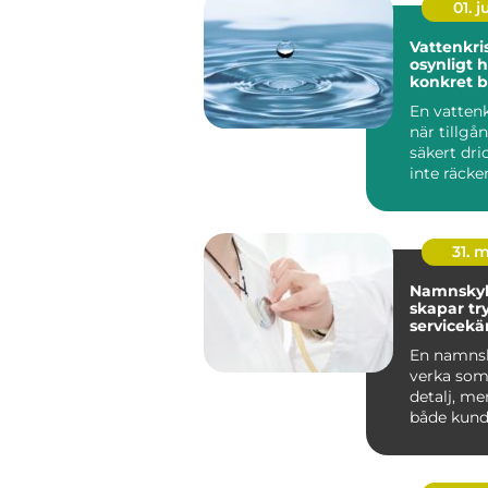
01. 
Vattenkris fr
osynligt ho
konkret 
En vattenk
när tillgå
säkert dri
inte räcker 
människo
grundlägg
31. 
Namnskyl
skapar tr
servicekä
starkare
En namnsk
verka som 
detalj, me
både kund
trygghet 
v...