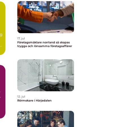
r
ig
17. jul
Företagsmäklare norrland så skapas
r
trygga och lönsamma företagsaffärer
r
12. jul
r
Rörmokare i Härjedalen