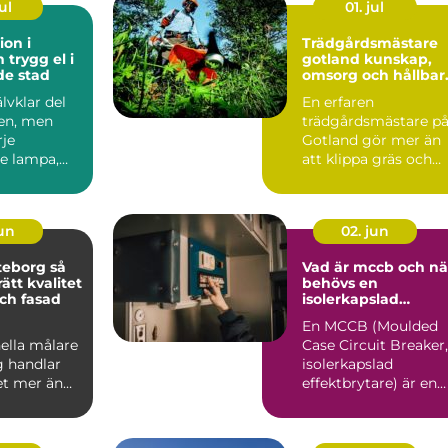
ul
01. jul
ion i
Trädgårdsmästare
l i
gotland kunskap,
de stad
omsorg och hållbar
grönska
älvklar del
En erfaren
en, men
trädgårdsmästare p
je
Gotland gör mer än
e lampa,
att klippa gräs och
on och
beskära träd. På en ö
san...
med kalk...
jun
02. jun
eborg så
Vad är mccb och nä
rätt kvalitet
behövs en
ch fasad
isolerkapslad
effektbrytare?
En MCCB (Moulded
ella målare
Case Circuit Breaker,
g handlar
isolerkapslad
t mer än
effektbrytare) är en
å nya färger
central del i modern
.
elin...