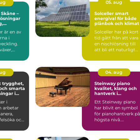
aug
05. aug
 Skåne –
Solceller smart
 lösningar
energival för både
g,
plånbok och klimat
r och
r är en av
Solceller har på kort
soner
rna i
tid gått från att vara
veckling.
en nischlösning till
växer,
att bli ett naturligt
ch ...
inslag på vi...
aug
04. aug
: trygghet,
Steinway piano
och smarta
kvalitet, klang och
ingar i
hantverk i
världsklass
er i
Ett Steinway piano
 arbetar
har blivit en symbol
anera,
för pianohantverk på
 felsöka och
högsta nivå.
ela...
Instrumenten
används på ko...