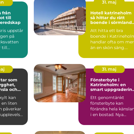
jun
31. maj
ån
Hotell katrineholm
t till
så hittar du rätt
beredskap
boende i sörmlands
hjärta
ris uppstår
Att hitta ett bra
ngen på
boende i Katrinehol
cksvatten
handlar ofta om mer
till
än en skön säng.
rs
Många som reser till
and...
sta...
maj
31. maj
tar som
Fönsterbyte i
ygghet,
Katrineholm: en
nsla och
smart uppgraderin
 varumärke
av hemmet
ylt kan
Ett genomtänkt
en liten
fönsterbyte kan
n påverkar
förändra hela känsla
upplevelse,
i en bostad. Nya
och hur ett
f&oum...