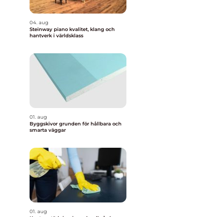
04. aug
Steinway piano kvalitet, klang och
hantverk i världsklass
01. aug
Byggskivor grunden för hållbara och
smarta väggar
01. aug