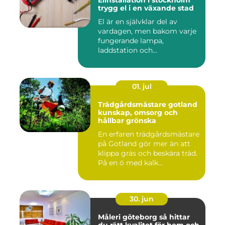
Elinstallation i stockholm
trygg el i en växande stad
El är en självklar del av
vardagen, men bakom varje
fungerande lampa,
laddstation och
ventilationsan...
01. jul
Trädgårdsmästare gotland
kunskap, omsorg och
hållbar grönska
En erfaren trädgårdsmästare
på Gotland gör mer än att
klippa gräs och beskära träd.
På en ö med kalk...
30. jun
Måleri göteborg så hittar