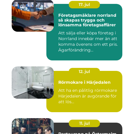
17. jul
Företagsmäklare norrland
så skapas trygga och
lönsamma företagsaffärer
Att sälja eller köpa företag i
Norrland innebär mer än att
komma överens om ett pris.
Ägarförändring...
12. jul
Rörmokare i Härjedalen
Att ha en pålitlig rörmokare
Härjedalen är avgörande för
att lös...
11. jul