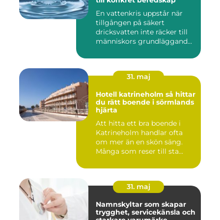
till konkret beredskap
En vattenkris uppstår när
tillgången på säkert
dricksvatten inte räcker till
människors grundläggand...
31. maj
Hotell katrineholm så hittar
du rätt boende i sörmlands
hjärta
Att hitta ett bra boende i
Katrineholm handlar ofta
om mer än en skön säng.
Många som reser till sta...
31. maj
Namnskyltar som skapar
trygghet, servicekänsla och