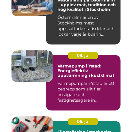
Restaurang på Östermalm
– upplev mat, tradition och
hög kvalitet i Stockholm
Östermalm är en av
Stockholms mest
uppskattade stadsdelar och
lockar varje år b&arin...
08. jul
Värmepump i Ystad:
Energieffektiv
uppvärmning i kustklimat
Värmepumpar i Ystad är ett
begrepp som allt fler
husägare och
fastighetsägare in...
06. jul