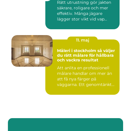
Rätt utrustning gör jakten
säkrare, roligare och mer
effektiv. Många jägare
lägger stor vikt vid vap...
11. maj
Måleri i stockholm så väljer
du rätt målare för hållbara
och vackra resultat
Att anlita en professionell
målare handlar om mer än
att få nya färger på
väggarna. Ett genomtänkt
m...