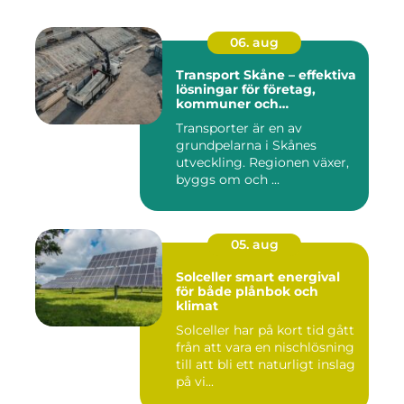
06. aug
Transport Skåne – effektiva
lösningar för företag,
kommuner och
privatpersoner
Transporter är en av
grundpelarna i Skånes
utveckling. Regionen växer,
byggs om och ...
05. aug
Solceller smart energival
för både plånbok och
klimat
Solceller har på kort tid gått
från att vara en nischlösning
till att bli ett naturligt inslag
på vi...