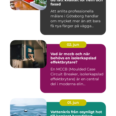
du rätt kvalitet för hem och
fasad
Att anlita professionella
målare i Göteborg handlar
om mycket mer än att bara
få nya färger på vägga...
02. jun
Vad är mccb och när
behövs en isolerkapslad
effektbrytare?
En MCCB (Moulded Case
Circuit Breaker, isolerkapslad
effektbrytare) är en central
del i moderna elin...
01. jun
Vattenkris från osynligt hot