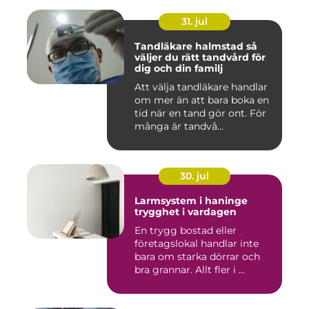
31. jul
Tandläkare halmstad så
väljer du rätt tandvård för
dig och din familj
Att välja tandläkare handlar
om mer än att bara boka en
tid när en tand gör ont. För
många är tandvå...
30. jul
Larmsystem i haninge
trygghet i vardagen
En trygg bostad eller
företagslokal handlar inte
bara om starka dörrar och
bra grannar. Allt fler i ...