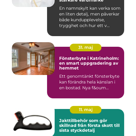
starkare varumärke
En namnskylt kan verka som
en liten detalj, men påverkar
både kundupplevelse,
trygghet och hur ett v...
31. maj
Fönsterbyte i Katrineholm:
en smart uppgradering av
hemmet
Ett genomtänkt fönsterbyte
kan förändra hela känslan i
en bostad. Nya f&oum...
11. maj
Jakttillbehör som gör
skillnad från första skott till
sista styckdetalj