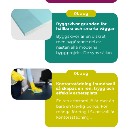
01. aug
Byggskivor grunden för
hållbara och smarta väggar
Byggskivor är en diskret
men avgörande del av
nästan alla moderna
byggprojekt. De syns sällan
när hu...
01. aug
Kontorsstädning i sundsvall
så skapas en ren, trygg och
effektiv arbetsplats
En ren arbetsmiljö är mer än
bara en trevlig bonus. För
många företag i Sundsvall är
kontorsstädning...