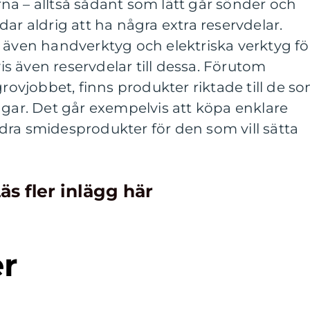
na – alltså sådant som lätt går sönder och
ar aldrig att ha några extra reservdelar.
 även handverktyg och elektriska verktyg fö
 även reservdelar till dessa. Förutom
grovjobbet, finns produkter riktade till de s
ngar. Det går exempelvis att köpa enklare
dra smidesprodukter för den som vill sätta
äs fler inlägg här
er