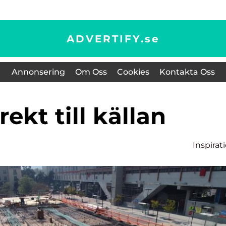
ADVERTIFY.
se
Annonsering
Om Oss
Cookies
Kontakta Oss
irekt till källan
Inspirat