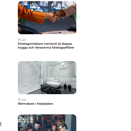
17. jul
Företagsmäklare norrland så skapas
trygga och lönsamma företagsaffärer
12. jul
Rörmokare i Härjedalen
t