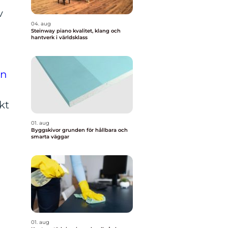
v
04. aug
Steinway piano kvalitet, klang och
hantverk i världsklass
en
kt
01. aug
Byggskivor grunden för hållbara och
smarta väggar
01. aug