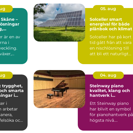
aug
05. aug
 Skåne –
Solceller smart
 lösningar
energival för både
g,
plånbok och klimat
r och
r är en av
Solceller har på kort
soner
rna i
tid gått från att vara
veckling.
en nischlösning till
växer,
att bli ett naturligt
ch ...
inslag på vi...
aug
04. aug
: trygghet,
Steinway piano
och smarta
kvalitet, klang och
ingar i
hantverk i
världsklass
er i
Ett Steinway piano
 arbetar
har blivit en symbol
anera,
för pianohantverk på
 felsöka och
högsta nivå.
ela...
Instrumenten
används på ko...