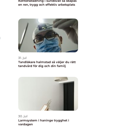
Kontorsstädning i sundsvall så skapas
en ren, trygg och effektiv arbetsplats
m
a
31. jul
Tandläkare halmstad så väljer du rätt
tandvård för dig och din familj
30. jul
Larmsystem i haninge trygghet i
vardagen