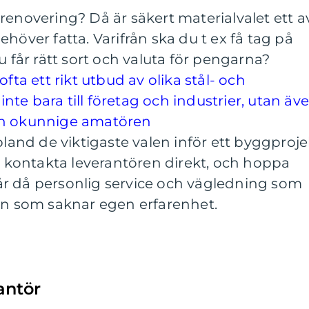
renovering? Då är säkert materialvalet ett a
höver fatta. Varifrån ska du t ex få tag på
u får rätt sort och valuta för pengarna?
fta ett rikt utbud av olika stål- och
 inte bara till företag och industrier, utan äv
en okunnige amatören
land de viktigaste valen inför ett byggproje
tt kontakta leverantören direkt, och hoppa
r då personlig service och vägledning som
den som saknar egen erfarenhet.
antör