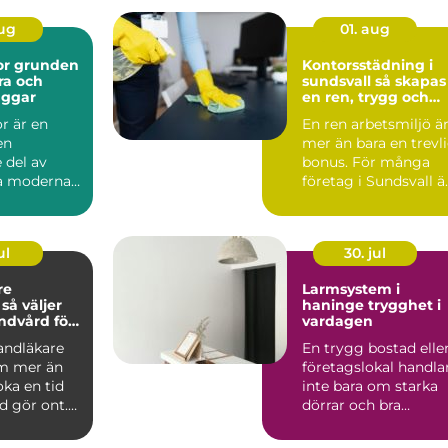
aug
01. aug
den
Kontorsstädning i
ra och
sundsvall så skapas
äggar
en ren, trygg och
effektiv arbetsplats
r är en
En ren arbetsmiljö ä
en
mer än bara en trevl
 del av
bonus. För många
la moderna
företag i Sundsvall ä
kt. De syns
kontorsstädning...
hu...
ul
30. jul
re
Larmsystem i
r
haninge trygghet i
andvård för
vardagen
n familj
tandläkare
En trygg bostad elle
m mer än
företagslokal handla
oka en tid
inte bara om starka
d gör ont.
dörrar och bra
 är
grannar. Allt fler i ...