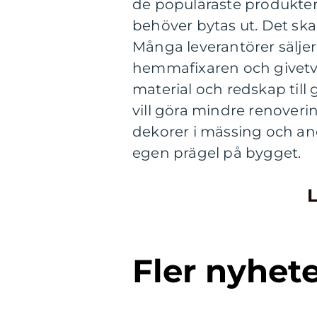
de populäraste produkter
behöver bytas ut. Det skad
Många leverantörer säljer
hemmafixaren och givetvis
material och redskap till 
vill göra mindre renoveri
dekorer i mässing och an
egen prägel på bygget.
L
Fler nyhet