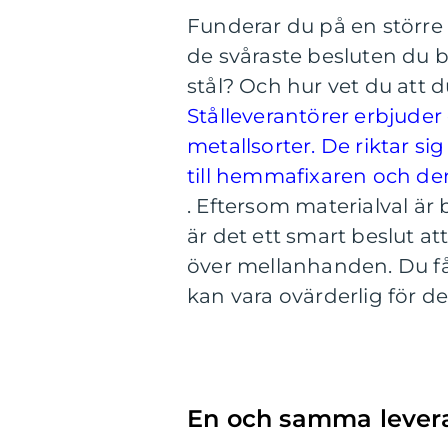
Funderar du på en större 
de svåraste besluten du be
stål? Och hur vet du att d
Stålleverantörer erbjuder o
metallsorter. De riktar sig
till hemmafixaren och d
.
Eftersom materialval är b
är det ett smart beslut a
över mellanhanden. Du få
kan vara ovärderlig för 
En och samma lever