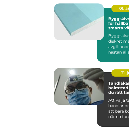
01. 
Byggskivor grun
för hållba
smarta v
Byggskivo
diskret m
avgörande
nästan al
byggproje
sällan när 
31. j
Tandläka
halmstad så välje
du rätt t
dig och di
Att välja 
handlar o
att bara b
när en tan
För många
tandvå...