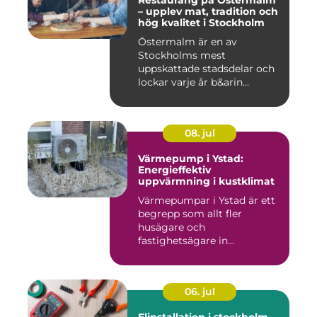
Restaurang på Östermalm
– upplev mat, tradition och
hög kvalitet i Stockholm
Östermalm är en av
Stockholms mest
uppskattade stadsdelar och
lockar varje år b&arin...
08. jul
Värmepump i Ystad:
Energieffektiv
uppvärmning i kustklimat
Värmepumpar i Ystad är ett
begrepp som allt fler
husägare och
fastighetsägare in...
06. jul