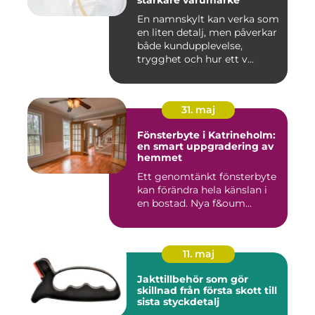
starkare varumärke
En namnskylt kan verka som
en liten detalj, men påverkar
både kundupplevelse,
trygghet och hur ett v...
31. maj
Fönsterbyte i Katrineholm:
en smart uppgradering av
hemmet
Ett genomtänkt fönsterbyte
kan förändra hela känslan i
en bostad. Nya f&oum...
11. maj
Jakttillbehör som gör
skillnad från första skott till
sista styckdetalj