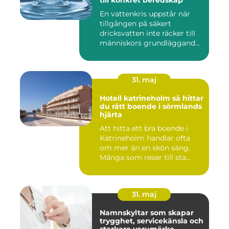
till konkret beredskap
En vattenkris uppstår när
tillgången på säkert
dricksvatten inte räcker till
människors grundläggand...
31. maj
Hotell katrineholm så hittar
du rätt boende i sörmlands
hjärta
Att hitta ett bra boende i
Katrineholm handlar ofta
om mer än en skön säng.
Många som reser till sta...
31. maj
Namnskyltar som skapar
trygghet, servicekänsla och