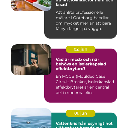
du rätt kvalitet för hem och
fasad
Att anlita professionella
målare i Göteborg handlar
om mycket mer än att bara
få nya färger på vägga...
02. jun
Vad är mccb och när
behövs en isolerkapslad
effektbrytare?
En MCCB (Moulded Case
Circuit Breaker, isolerkapslad
effektbrytare) är en central
del i moderna elin...
01. jun
Vattenkris från osynligt hot