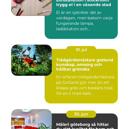
Elinstallation i stockholm
trygg el i en växande stad
El är en självklar del av
vardagen, men bakom varje
fungerande lampa,
laddstation och
ventilationsan...
01. jul
Trädgårdsmästare gotland
kunskap, omsorg och
hållbar grönska
En erfaren trädgårdsmästare
på Gotland gör mer än att
klippa gräs och beskära träd.
På en ö med kalk...
30. jun
Måleri göteborg så hittar