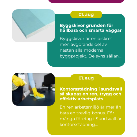
01. aug
Byggskivor grunden för
hållbara och smarta väggar
Byggskivor är en diskret
men avgörande del av
nästan alla moderna
byggprojekt. De syns sällan
när hu...
01. aug
Kontorsstädning i sundsvall
så skapas en ren, trygg och
effektiv arbetsplats
En ren arbetsmiljö är mer än
bara en trevlig bonus. För
många företag i Sundsvall är
kontorsstädning...