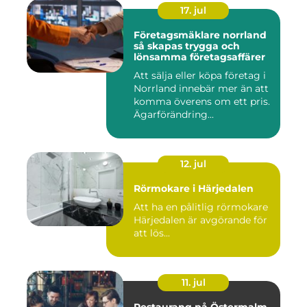
17. jul
Företagsmäklare norrland
så skapas trygga och
lönsamma företagsaffärer
Att sälja eller köpa företag i
Norrland innebär mer än att
komma överens om ett pris.
Ägarförändring...
12. jul
Rörmokare i Härjedalen
Att ha en pålitlig rörmokare
Härjedalen är avgörande för
att lös...
11. jul