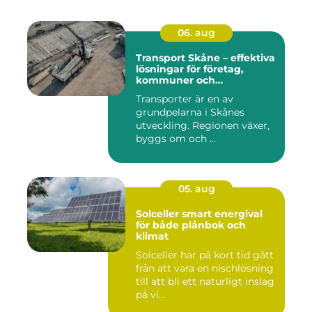
06. aug
Transport Skåne – effektiva
lösningar för företag,
kommuner och
privatpersoner
Transporter är en av
grundpelarna i Skånes
utveckling. Regionen växer,
byggs om och ...
05. aug
Solceller smart energival
för både plånbok och
klimat
Solceller har på kort tid gått
från att vara en nischlösning
till att bli ett naturligt inslag
på vi...