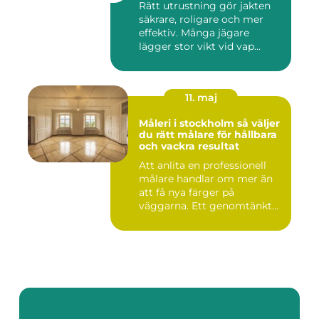
Rätt utrustning gör jakten
säkrare, roligare och mer
effektiv. Många jägare
lägger stor vikt vid vap...
11. maj
Måleri i stockholm så väljer
du rätt målare för hållbara
och vackra resultat
Att anlita en professionell
målare handlar om mer än
att få nya färger på
väggarna. Ett genomtänkt
m...