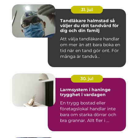
31. jul
Tandläkare halmstad så
väljer du rätt tandvård för
dig och din familj
Att välja tandläkare handlar
om mer än att bara boka en
tid när en tand gör ont. För
många är tandvå...
30. jul
Larmsystem i haninge
trygghet i vardagen
En trygg bostad eller
företagslokal handlar inte
bara om starka dörrar och
bra grannar. Allt fler i ...