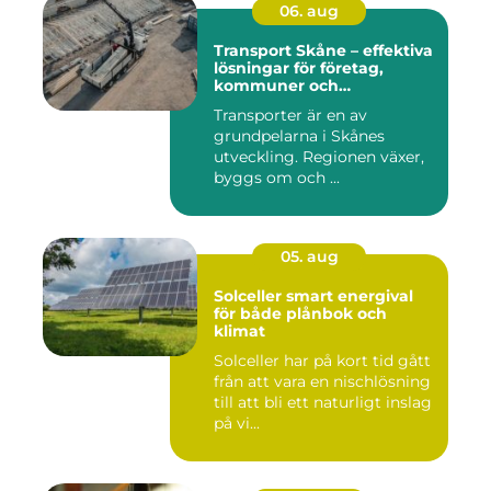
06. aug
Transport Skåne – effektiva
lösningar för företag,
kommuner och
privatpersoner
Transporter är en av
grundpelarna i Skånes
utveckling. Regionen växer,
byggs om och ...
05. aug
Solceller smart energival
för både plånbok och
klimat
Solceller har på kort tid gått
från att vara en nischlösning
till att bli ett naturligt inslag
på vi...