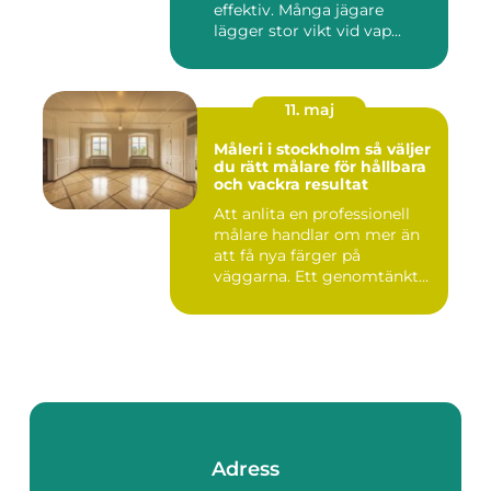
effektiv. Många jägare
lägger stor vikt vid vap...
11. maj
Måleri i stockholm så väljer
du rätt målare för hållbara
och vackra resultat
Att anlita en professionell
målare handlar om mer än
att få nya färger på
väggarna. Ett genomtänkt
m...
Adress