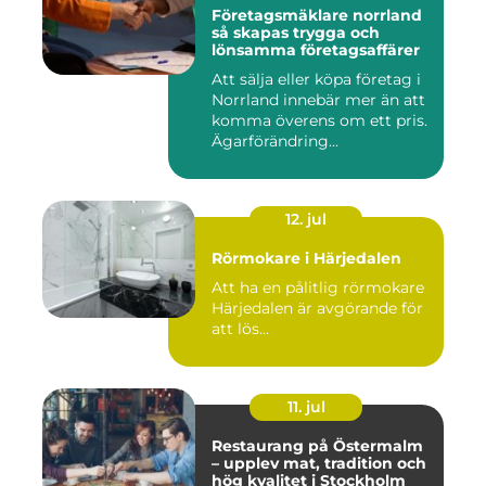
Företagsmäklare norrland
så skapas trygga och
lönsamma företagsaffärer
Att sälja eller köpa företag i
Norrland innebär mer än att
komma överens om ett pris.
Ägarförändring...
12. jul
Rörmokare i Härjedalen
Att ha en pålitlig rörmokare
Härjedalen är avgörande för
att lös...
11. jul
Restaurang på Östermalm
– upplev mat, tradition och
hög kvalitet i Stockholm