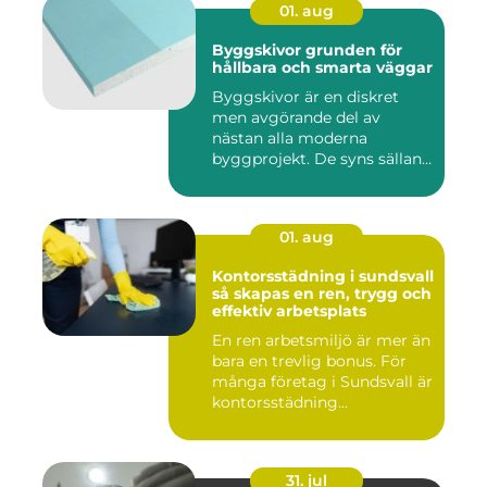
01. aug
Byggskivor grunden för
hållbara och smarta väggar
Byggskivor är en diskret
men avgörande del av
nästan alla moderna
byggprojekt. De syns sällan
när hu...
01. aug
Kontorsstädning i sundsvall
så skapas en ren, trygg och
effektiv arbetsplats
En ren arbetsmiljö är mer än
bara en trevlig bonus. För
många företag i Sundsvall är
kontorsstädning...
31. jul