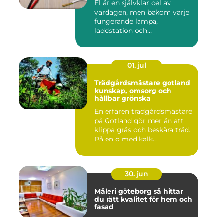
El är en självklar del av
vardagen, men bakom varje
fungerande lampa,
laddstation och
ventilationsan...
01. jul
Trädgårdsmästare gotland
kunskap, omsorg och
hållbar grönska
En erfaren trädgårdsmästare
på Gotland gör mer än att
klippa gräs och beskära träd.
På en ö med kalk...
30. jun
Måleri göteborg så hittar
du rätt kvalitet för hem och
fasad