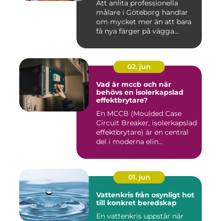
Att anlita professionella
målare i Göteborg handlar
om mycket mer än att bara
få nya färger på vägga...
02. jun
Vad är mccb och när
behövs en isolerkapslad
effektbrytare?
En MCCB (Moulded Case
Circuit Breaker, isolerkapslad
effektbrytare) är en central
del i moderna elin...
01. jun
Vattenkris från osynligt hot
till konkret beredskap
En vattenkris uppstår när