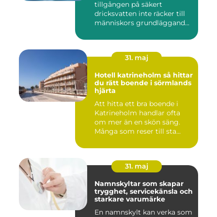
tillgången på säkert
dricksvatten inte räcker till
människors grundläggand...
31. maj
Hotell katrineholm så hittar
du rätt boende i sörmlands
hjärta
Att hitta ett bra boende i
Katrineholm handlar ofta
om mer än en skön säng.
Många som reser till sta...
31. maj
Namnskyltar som skapar
trygghet, servicekänsla och
starkare varumärke
En namnskylt kan verka som