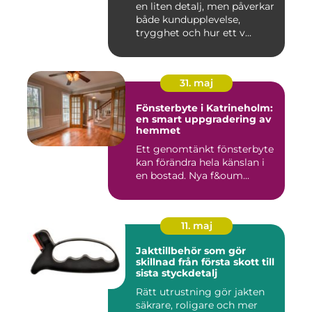
en liten detalj, men påverkar
både kundupplevelse,
trygghet och hur ett v...
31. maj
Fönsterbyte i Katrineholm:
en smart uppgradering av
hemmet
Ett genomtänkt fönsterbyte
kan förändra hela känslan i
en bostad. Nya f&oum...
11. maj
Jakttillbehör som gör
skillnad från första skott till
sista styckdetalj
Rätt utrustning gör jakten
säkrare, roligare och mer