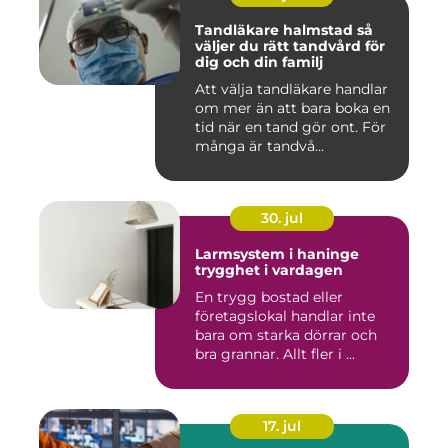
Tandläkare halmstad så
väljer du rätt tandvård för
dig och din familj
Att välja tandläkare handlar
om mer än att bara boka en
tid när en tand gör ont. För
många är tandvå...
30. jul
Larmsystem i haninge
trygghet i vardagen
En trygg bostad eller
företagslokal handlar inte
bara om starka dörrar och
bra grannar. Allt fler i ...
17. jul