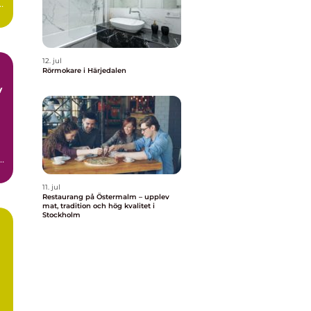
12. jul
Rörmokare i Härjedalen
v
r
11. jul
Restaurang på Östermalm – upplev
mat, tradition och hög kvalitet i
Stockholm