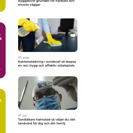
Byggskivor grunden för hållbara och
smarta väggar
,
a
01. aug
Kontorsstädning i sundsvall så skapas
en ren, trygg och effektiv arbetsplats
h
31. jul
Tandläkare halmstad så väljer du rätt
tandvård för dig och din familj