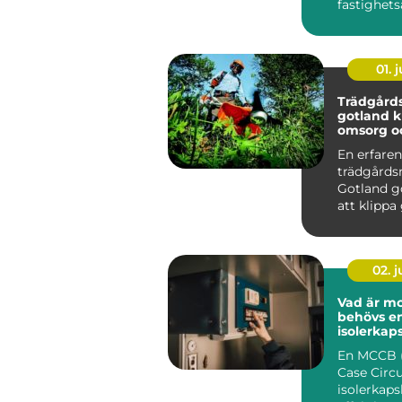
fastighetsä
01. j
Trädgård
gotland kunskap,
omsorg oc
grönska
En erfaren
trädgårds
Gotland g
att klippa
beskära tr
med kalk..
02. 
Vad är mc
behövs e
isolerkap
effektbry
En MCCB 
Case Circu
isolerkaps