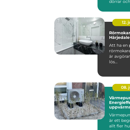
dörrar och
grannar. All
12. j
Rörmokar
Härjedal
Att ha en p
rörmokare
är avgöran
lös...
08. j
Värmepum
Energieff
uppvärmn
kustklima
Värmepump
är ett be
allt fler 