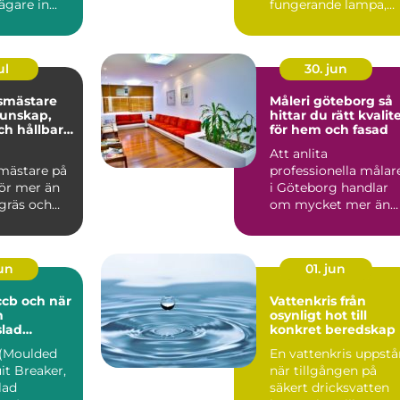
gare in...
fungerande lampa,
laddstation och
ventilationsan...
ul
30. jun
smästare
Måleri göteborg så
hittar du rätt kvalit
h hållbar
för hem och fasad
Att anlita
mästare på
professionella målar
ör mer än
i Göteborg handlar
 gräs och
om mycket mer än
äd. På en ö
att bara få nya färge
.
på vägga...
jun
01. jun
cb och när
Vattenkris från
n
osynligt hot till
slad
konkret beredskap
tare?
(Moulded
En vattenkris uppstå
it Breaker,
när tillgången på
lad
säkert dricksvatten