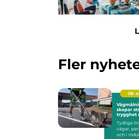
L
Fler nyhet
08. 
Vägmålni
skapar st
trygghet o
vardagen
Tydliga lin
vägar, par
och i indu