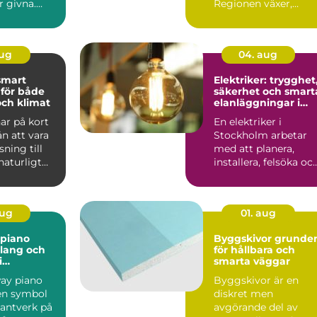
r givna.
Regionen växer,
e avgörande
byggs om och ...
aug
04. aug
Elektriker: trygghet
 för både
säkerhet och smart
ch klimat
elanläggningar i
vardagen
har på kort
En elektriker i
ån att vara
Stockholm arbetar
sning till
med att planera,
 naturligt
installera, felsöka oc
...
underhålla ela...
aug
01. aug
 piano
Byggskivor grunden
klang och
för hållbara och
i
smarta väggar
ss
way piano
Byggskivor är en
 en symbol
diskret men
hantverk på
avgörande del av