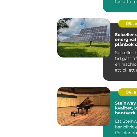
tas ofta fö
Ändå är d
...
05. 
Solceller smart
energival
plånbok o
Solceller 
tid gått fr
en nischlö
att bli ett
inslag på vi
04. 
Steinway
kvalitet, 
hantverk 
världskla
Ett Stein
har blivit
för piano