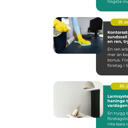
högsta niv
Instrumen
används på
01. 
Kontorsst
sundsvall så skapa
en ren, t
effektiv a
En ren arb
mer än bar
bonus. Fö
företag i 
kontorsstä
30. j
Larmsyst
haninge trygghet i
vardagen
En trygg b
företagslo
inte bara 