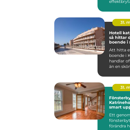
effektbryt
central de
elin...
31. 
Hotell ka
så hittar 
boende i
hjärta
Att hitta e
boende i 
handlar o
än en skö
Många som 
sta...
31. 
Fönsterby
Katrineho
smart up
av hemm
Ett geno
fönsterby
förändra h