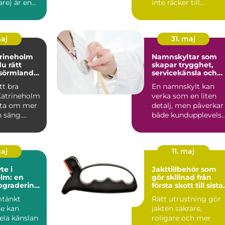
are) är en
inte räcker till
l i moderna
människors
grundläggand...
maj
31. maj
trineholm
Namnskyltar som
du rätt
skapar trygghet,
 sörmlands
servicekänsla och
starkare varumärke
tt bra
En namnskylt kan
Katrineholm
verka som en liten
fta om mer
detalj, men påverkar
n säng.
både kundupplevelse
reser till
trygghet och hur ett
v...
maj
11. maj
te i
Jakttillbehör som
lm: en
gör skillnad från
pgradering
första skott till sista
et
styckdetalj
mtänkt
Rätt utrustning gör
te kan
jakten säkrare,
ela känslan
roligare och mer