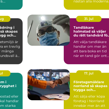
å.
nästan alla moderna
ten
byggprojekt. De syn
 ko...
sällan när hu...
aug
31. jul
ädning i
Tandläkare
s
halmstad så väljer
rygg och
du rätt tandvård för
rbetsplats
dig och din familj
etsmiljö är
Att välja tandläkare
a en trevlig
handlar om mer än
r många
att bara boka en tid
Sundsvall är
när en tand gör ont.
dning...
För många är
tandvå...
ul
17. jul
em i
Företagsmäklare
norrland så skapas
trygga och
lönsamma
ostad eller
Att sälja eller köpa
företagsaffärer
kal handlar
företag i Norrland
om starka
innebär mer än att