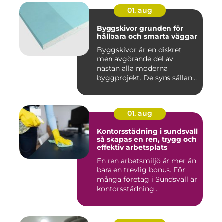
01. aug
Byggskivor grunden för
hållbara och smarta väggar
Byggskivor är en diskret
men avgörande del av
nästan alla moderna
byggprojekt. De syns sällan
när hu...
01. aug
Kontorsstädning i sundsvall
så skapas en ren, trygg och
effektiv arbetsplats
En ren arbetsmiljö är mer än
bara en trevlig bonus. För
många företag i Sundsvall är
kontorsstädning...