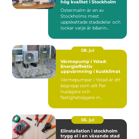
hög kvalitet i Stockholm
Östermalm är en av
Stockholms mest
uppskattade stadsdelar och
lockar varje år b&arin...
08. jul
Värmepump i Ystad:
Energieffektiv
uppvärmning i kustklimat
Värmepumpar i Ystad är ett
begrepp som allt fler
husägare och
fastighetsägare in...
06. jul
Elinstallation i stockholm
trygg el i en växande stad