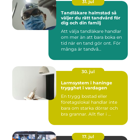
31. jul
Tandläkare halmstad så
väljer du rätt tandvård för
dig och din familj
Att välja tandläkare handlar
om mer än att bara boka en
tid när en tand gör ont. För
många är tandvå...
30. jul
Larmsystem i haninge
trygghet i vardagen
En trygg bostad eller
företagslokal handlar inte
bara om starka dörrar och
bra grannar. Allt fler i ...
17. jul