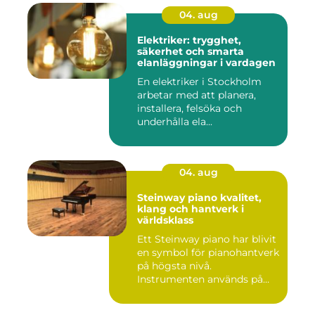
04. aug
Elektriker: trygghet,
säkerhet och smarta
elanläggningar i vardagen
En elektriker i Stockholm
arbetar med att planera,
installera, felsöka och
underhålla ela...
04. aug
Steinway piano kvalitet,
klang och hantverk i
världsklass
Ett Steinway piano har blivit
en symbol för pianohantverk
på högsta nivå.
Instrumenten används på
ko...