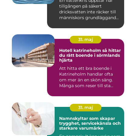
En vattenkris uppstår när
tillgången på säkert
dricksvatten inte räcker till
människors grundläggand...
31. maj
Hotell katrineholm så hittar
du rätt boende i sörmlands
hjärta
Att hitta ett bra boende i
Katrineholm handlar ofta
om mer än en skön säng.
Många som reser till sta...
31. maj
Namnskyltar som skapar
trygghet, servicekänsla och
starkare varumärke