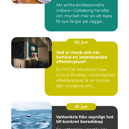
Att anlita professionella
målare i Göteborg handlar
om mycket mer än att bara
få nya färger på vägga...
02. jun
Vad är mccb och när
behövs en isolerkapslad
effektbrytare?
En MCCB (Moulded Case
Circuit Breaker, isolerkapslad
effektbrytare) är en central
del i moderna elin...
01. jun
Vattenkris från osynligt hot
till konkret beredskap