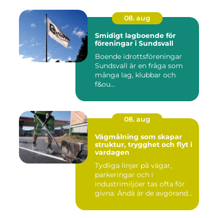
08. aug
Smidigt lagboende för
föreningar i Sundsvall
Boende idrottsföreningar
Sundsvall är en fråga som
många lag, klubbar och
f&ou...
08. aug
Vägmålning som skapar
struktur, trygghet och flyt i
vardagen
Tydliga linjer på vägar,
parkeringar och i
industrimiljöer tas ofta för
givna. Ändå är de avgörande
...