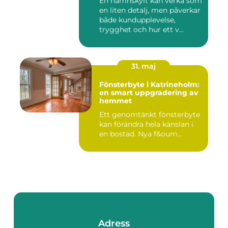
En namnskylt kan verka som
en liten detalj, men påverkar
både kundupplevelse,
trygghet och hur ett v...
31. maj
Fönsterbyte i Katrineholm:
en smart uppgradering av
hemmet
Ett genomtänkt fönsterbyte
kan förändra hela känslan i
en bostad. Nya f&oum...
Adress