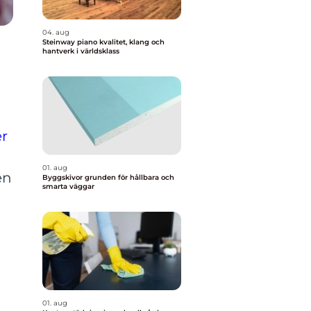
04. aug
Steinway piano kvalitet, klang och
hantverk i världsklass
er
01. aug
en
Byggskivor grunden för hållbara och
smarta väggar
01. aug