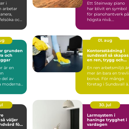
världsklass
er i
Ett Steinway piano
 arbetar
har blivit en symbol
anera,
för pianohantverk på
 felsöka och
högsta nivå.
ela...
Instrumenten
används på ko...
aug
01. aug
den
Kontorsstädning i
ra och
sundsvall så skapas
äggar
en ren, trygg och
effektiv arbetsplats
r är en
En ren arbetsmiljö ä
en
mer än bara en trevl
 del av
bonus. För många
la moderna
företag i Sundsvall ä
kt. De syns
kontorsstädning...
hu...
ul
30. jul
re
Larmsystem i
r
haninge trygghet i
andvård för
vardagen