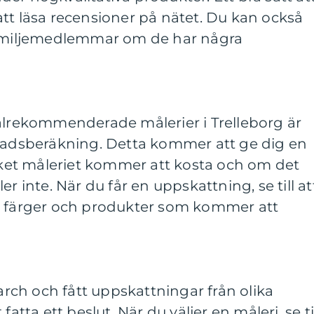
tt läsa recensioner på nätet. Du kan också
familjemedlemmar om de har några
välrekommenderade målerier i Trelleborg är
tnadsberäkning. Detta kommer att ge dig en
et måleriet kommer att kosta och om det
r inte. När du får en uppskattning, se till at
e färger och produkter som kommer att
earch och fått uppskattningar från olika
fatta ett beslut. När du väljer en måleri, se ti