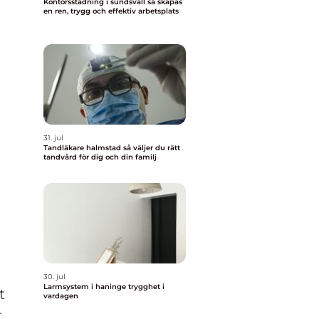
Kontorsstädning i sundsvall så skapas
en ren, trygg och effektiv arbetsplats
31. jul
Tandläkare halmstad så väljer du rätt
tandvård för dig och din familj
30. jul
Larmsystem i haninge trygghet i
t
vardagen
t