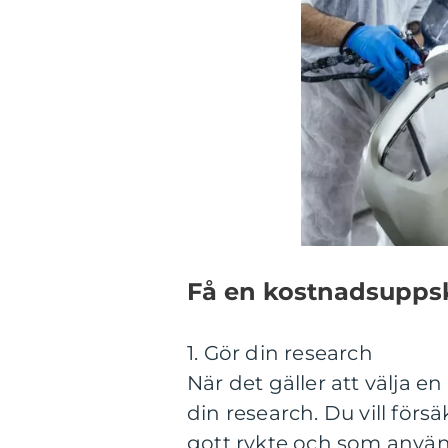
Få en kostnadsupps
1. Gör din research
När det gäller att välja e
din research. Du vill försä
gott rykte och som använd