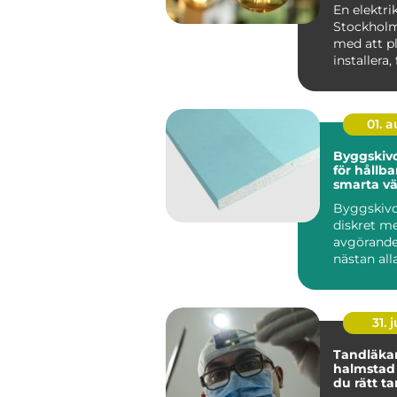
vardagen
En elektrik
Stockholm
med att pl
installera,
underhålla 
01. 
Byggskivor grun
för hållba
smarta v
Byggskivo
diskret m
avgörande
nästan al
byggproje
sällan när 
31. j
Tandläka
halmstad så välje
du rätt t