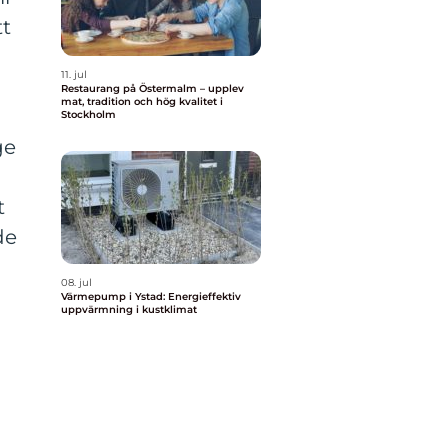
tt
11. jul
Restaurang på Östermalm – upplev
mat, tradition och hög kvalitet i
Stockholm
ge
t
de
08. jul
Värmepump i Ystad: Energieffektiv
uppvärmning i kustklimat