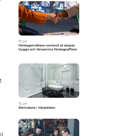
17. jul
Företagsmäklare norrland så skapas
trygga och lönsamma företagsaffärer
t
12. jul
Rörmokare i Härjedalen
ll