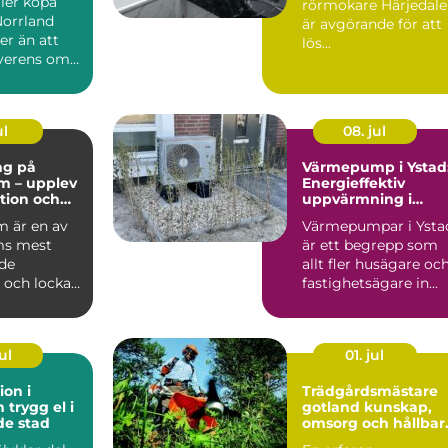
ller köpa
rörmokare Härjedal
ffärer
Norrland
är avgörande för att
er än att
lös...
erens om
ring...
ul
08. jul
ng på
Värmepump i Ystad
m – upplev
Energieffektiv
ition och
uppvärmning i
et i
kustklimat
 är en av
Värmepumpar i Ysta
m
ms mest
är ett begrepp som
de
allt fler husägare oc
 och lockar
fastighetsägare in...
arin...
ul
01. jul
ion i
Trädgårdsmästare
l i
gotland kunskap,
de stad
omsorg och hållbar
grönska