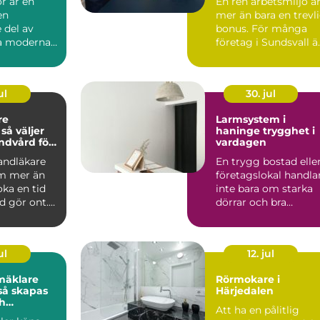
r är en
En ren arbetsmiljö ä
en
mer än bara en trevl
 del av
bonus. För många
la moderna
företag i Sundsvall ä
kt. De syns
kontorsstädning...
hu...
ul
30. jul
re
Larmsystem i
r
haninge trygghet i
andvård för
vardagen
n familj
tandläkare
En trygg bostad elle
m mer än
företagslokal handla
oka en tid
inte bara om starka
d gör ont.
dörrar och bra
 är
grannar. Allt fler i ...
ul
12. jul
mäklare
Rörmokare i
Härjedalen
h
Att ha en pålitlig
a