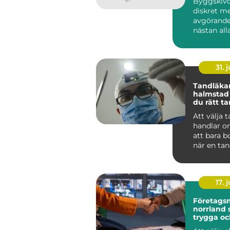
Byggskivo
diskret m
avgörande
nästan al
byggproje
sällan när 
31. j
Tandläka
halmstad så välje
du rätt t
dig och di
Att välja 
handlar o
att bara b
när en tan
För många
tandvå...
17. j
Företags
norrland så skapas
trygga oc
lönsamm