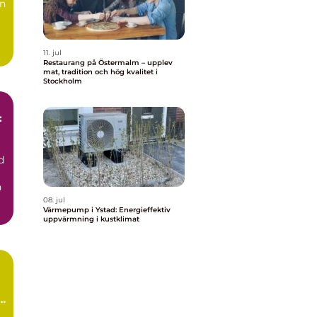
en
11. jul
Restaurang på Östermalm – upplev
mat, tradition och hög kvalitet i
Stockholm
:
d
h
08. jul
Värmepump i Ystad: Energieffektiv
uppvärmning i kustklimat