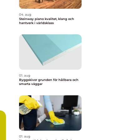
04. aug
Steinway piano kvalitet, klang och
hantverk i världsklass
01. aug
Byggskivor grunden för hållbara och
smarta väggar
01. aug