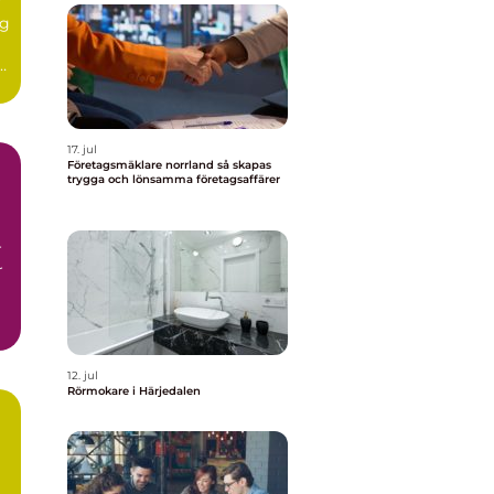
r
ig
r
17. jul
Företagsmäklare norrland så skapas
trygga och lönsamma företagsaffärer
r
r
12. jul
Rörmokare i Härjedalen