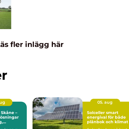
äs fler inlägg här
er
aug
05. aug
 Skåne –
Solceller smart
 lösningar
energival för både
g,
plånbok och klimat
r och