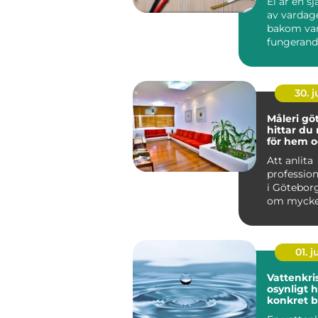
El är en sj
av vardag
bakom var
fungerand
laddstati
ventilation
30. 
Måleri göt
hittar du 
för hem o
Att anlita
profession
i Götebor
om mycke
att bara f
på vägga..
01. 
Vattenkris fr
osynligt ho
konkret 