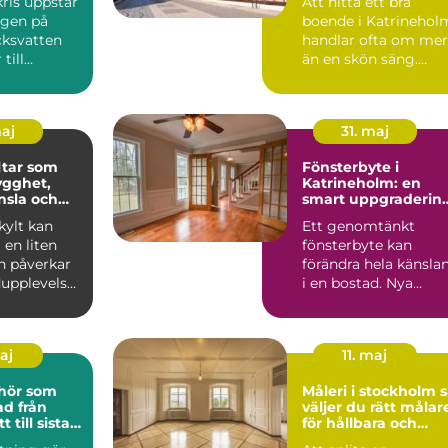
ris uppstår
Att hitta ett bra
ngen på
boende i Katrinehol
cksvatten
handlar ofta om mer
till
än en skön säng.
rs
Många som reser till
and...
sta...
maj
31. maj
tar som
Fönsterbyte i
ygghet,
Katrineholm: en
nsla och
smart uppgraderin
 varumärke
av hemmet
ylt kan
Ett genomtänkt
en liten
fönsterbyte kan
n påverkar
förändra hela känsla
upplevelse,
i en bostad. Nya
och hur ett
f&oum...
maj
11. maj
ehör som
Måleri i stockholm så
från
väljer du rätt målar
t till sista
för hållbara och
lj
vackra resultat