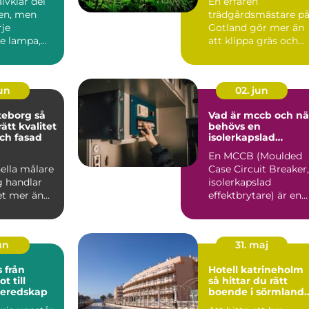
älvklar del
En erfaren
en, men
trädgårdsmästare p
je
Gotland gör mer än
e lampa,
att klippa gräs och
on och
beskära träd. På en ö
san...
med kalk...
jun
02. jun
eborg så
Vad är mccb och nä
rätt kvalitet
behövs en
ch fasad
isolerkapslad
effektbrytare?
En MCCB (Moulded
ella målare
Case Circuit Breaker,
g handlar
isolerkapslad
t mer än
effektbrytare) är en
å nya färger
central del i modern
.
elin...
jun
31. maj
ån
Hotell katrineholm
t till
så hittar du rätt
beredskap
boende i sörmlands
hjärta