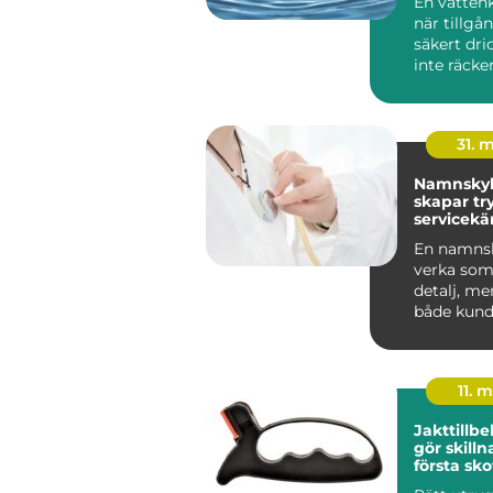
En vattenk
när tillgå
säkert dri
inte räcker 
människo
grundlägg
31. 
Namnskyl
skapar tr
servicekä
starkare
En namnsk
verka som 
detalj, me
både kund
trygghet 
v...
11. 
Jakttillb
gör skillnad 
första skot
styckdeta