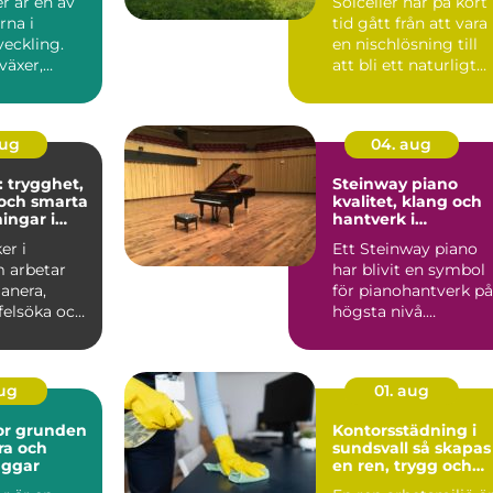
r är en av
Solceller har på kort
soner
rna i
tid gått från att vara
veckling.
en nischlösning till
växer,
att bli ett naturligt
ch ...
inslag på vi...
aug
04. aug
: trygghet,
Steinway piano
och smarta
kvalitet, klang och
ingar i
hantverk i
världsklass
er i
Ett Steinway piano
 arbetar
har blivit en symbol
anera,
för pianohantverk på
 felsöka och
högsta nivå.
ela...
Instrumenten
används på ko...
aug
01. aug
den
Kontorsstädning i
ra och
sundsvall så skapas
äggar
en ren, trygg och
effektiv arbetsplats