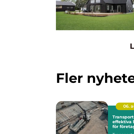
L
Fler nyhet
06. 
Transport
effektiva
för företa
kommune