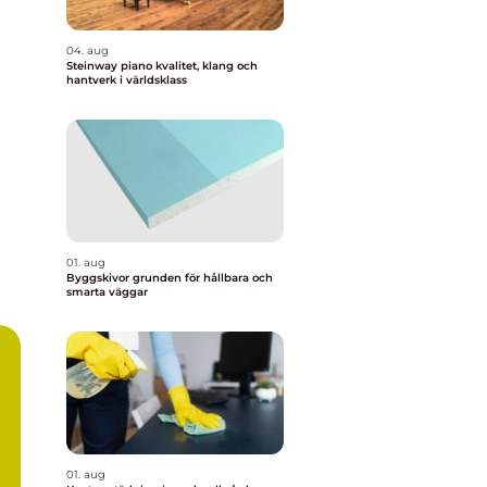
04. aug
Steinway piano kvalitet, klang och
hantverk i världsklass
01. aug
Byggskivor grunden för hållbara och
smarta väggar
01. aug