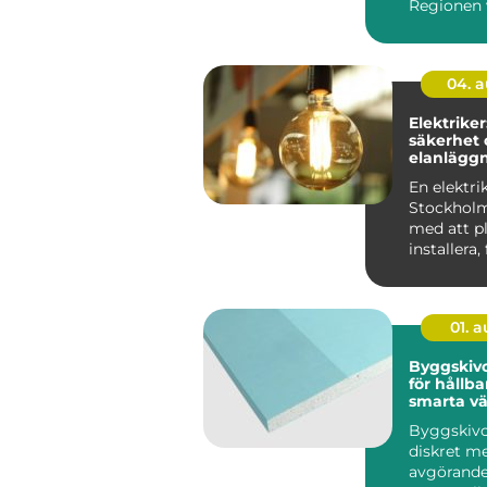
Regionen 
byggs om o
04. 
Elektriker
säkerhet 
elanläggn
vardagen
En elektrik
Stockholm
med att pl
installera,
underhålla 
01. 
Byggskivor grun
för hållba
smarta v
Byggskivo
diskret m
avgörande