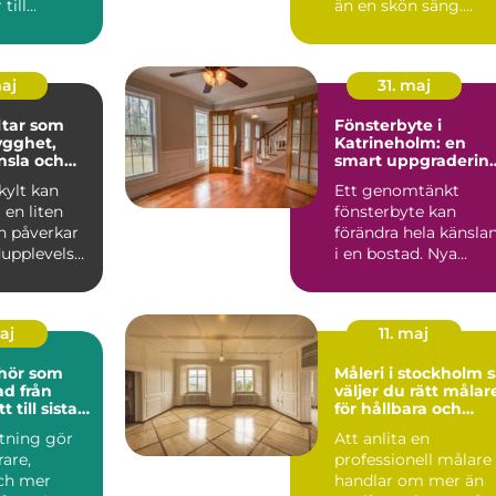
till
än en skön säng.
rs
Många som reser till
and...
sta...
maj
31. maj
tar som
Fönsterbyte i
ygghet,
Katrineholm: en
nsla och
smart uppgraderin
 varumärke
av hemmet
ylt kan
Ett genomtänkt
en liten
fönsterbyte kan
n påverkar
förändra hela känsla
upplevelse,
i en bostad. Nya
och hur ett
f&oum...
maj
11. maj
ehör som
Måleri i stockholm så
från
väljer du rätt målar
t till sista
för hållbara och
lj
vackra resultat
stning gör
Att anlita en
rare,
professionell målare
och mer
handlar om mer än