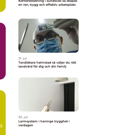
Kontorsstädning i sundsvall så skapas
en ren, trygg och effektiv arbetsplats
31. jul
Tandläkare halmstad så väljer du rätt
tandvård för dig och din familj
30. jul
r
Larmsystem i haninge trygghet i
ig
vardagen