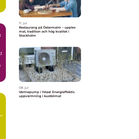
11. jul
Restaurang på Östermalm – upplev
mat, tradition och hög kvalitet i
:
Stockholm
d
h
08. jul
Värmepump i Ystad: Energieffektiv
uppvärmning i kustklimat
å