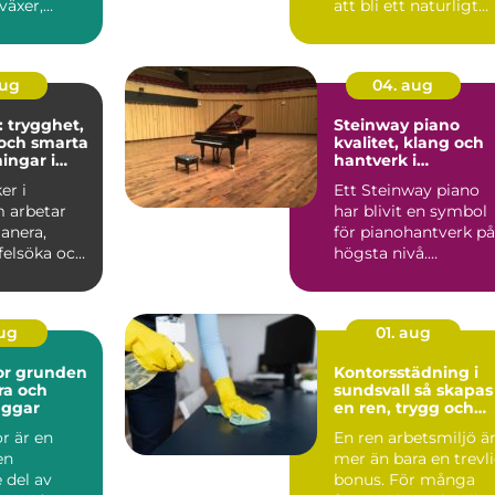
växer,
att bli ett naturligt
ch ...
inslag på vi...
aug
04. aug
: trygghet,
Steinway piano
och smarta
kvalitet, klang och
ingar i
hantverk i
världsklass
er i
Ett Steinway piano
 arbetar
har blivit en symbol
anera,
för pianohantverk på
 felsöka och
högsta nivå.
ela...
Instrumenten
används på ko...
aug
01. aug
den
Kontorsstädning i
ra och
sundsvall så skapas
äggar
en ren, trygg och
effektiv arbetsplats
r är en
En ren arbetsmiljö ä
en
mer än bara en trevl
 del av
bonus. För många