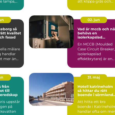
e lampa,
att klippa gräs och
on och
beskära träd. På en ö
san...
med kalk...
jun
02. jun
eborg så
Vad är mccb och nä
rätt kvalitet
behövs en
ch fasad
isolerkapslad
effektbrytare?
En MCCB (Moulded
ella målare
Case Circuit Breaker,
g handlar
isolerkapslad
t mer än
effektbrytare) är en
å nya färger
central del i modern
.
elin...
jun
31. maj
ån
Hotell katrineholm
t till
så hittar du rätt
beredskap
boende i sörmlands
hjärta
ris uppstår
Att hitta ett bra
ngen på
boende i Katrinehol
cksvatten
handlar ofta om mer