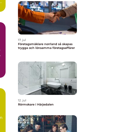
r
17. jul
Företagsmäklare norrland så skapas
trygga och lönsamma företagsaffärer
r
r
12. jul
Rörmokare i Härjedalen
en