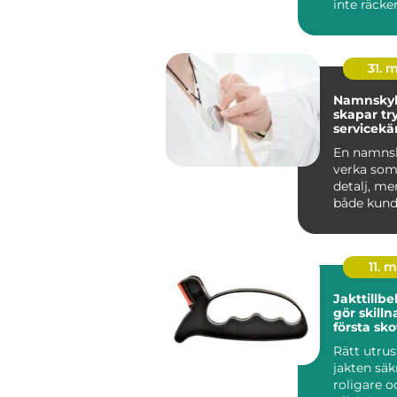
inte räcker 
människo
grundlägg
31. 
Namnskyl
skapar tr
servicekä
starkare
En namnsk
verka som 
detalj, me
både kund
trygghet 
v...
11. 
Jakttillb
gör skillnad 
första skot
styckdeta
Rätt utru
jakten säk
roligare 