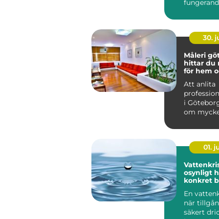
fungerand
laddstati
ventilation
30. 
Måleri göt
hittar du 
för hem o
Att anlita
profession
i Götebor
om mycke
att bara f
på vägga..
01. 
Vattenkris fr
osynligt ho
konkret 
En vattenk
när tillgå
säkert dri