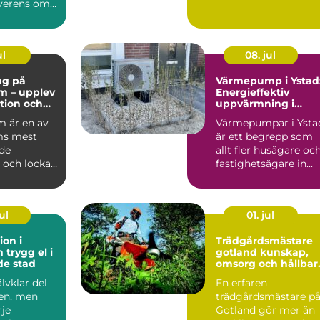
erens om
ring...
ul
08. jul
ng på
Värmepump i Ystad
m – upplev
Energieffektiv
ition och
uppvärmning i
et i
kustklimat
 är en av
Värmepumpar i Ysta
m
ms mest
är ett begrepp som
de
allt fler husägare oc
 och lockar
fastighetsägare in...
arin...
ul
01. jul
ion i
Trädgårdsmästare
l i
gotland kunskap,
de stad
omsorg och hållbar
grönska
älvklar del
En erfaren
en, men
trädgårdsmästare p
je
Gotland gör mer än