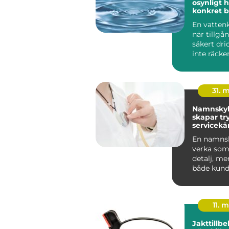
osynligt ho
konkret 
En vattenk
när tillgå
säkert dri
inte räcker 
människo
grundlägg
31. 
Namnskyl
skapar tr
servicekä
starkare
En namnsk
verka som 
detalj, me
både kund
trygghet 
v...
11. 
Jakttillb