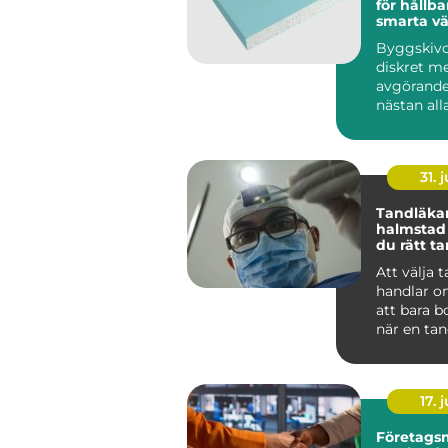
för hållba
smarta v
Byggskivo
diskret m
avgörande
nästan al
byggproje
sällan när 
31. j
Tandläka
halmstad så välje
du rätt t
dig och di
Att välja 
handlar o
att bara b
när en tan
För många
tandvå...
17. j
Företags