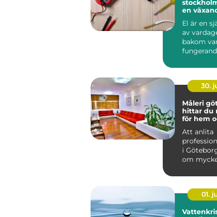
stockholm trygg e
en växan
El är en sj
av vardag
bakom var
fungerand
laddstati
ventilation
30. 
Måleri göt
hittar du 
för hem o
Att anlita
profession
i Götebor
om mycke
att bara f
på vägga..
01. 
Vattenkris fr