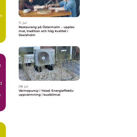
en
11. jul
Restaurang på Östermalm – upplev
mat, tradition och hög kvalitet i
Stockholm
:
d
08. jul
Värmepump i Ystad: Energieffektiv
h
uppvärmning i kustklimat