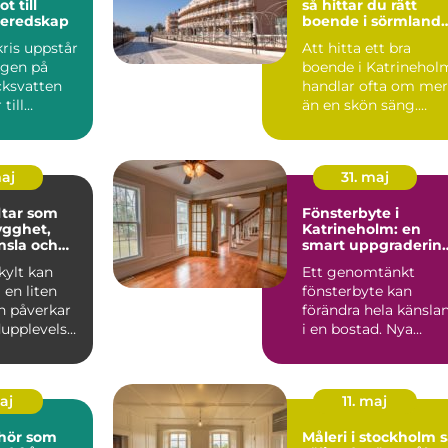
t till
så hittar du rätt
beredskap
boende i sörmlands
hjärta
ris uppstår
Att hitta ett bra
ngen på
boende i Katrinehol
cksvatten
handlar ofta om mer
till
än en skön säng.
rs
Många som reser till
and...
sta...
maj
31. maj
tar som
Fönsterbyte i
ygghet,
Katrineholm: en
nsla och
smart uppgraderin
 varumärke
av hemmet
ylt kan
Ett genomtänkt
en liten
fönsterbyte kan
n påverkar
förändra hela känsla
upplevelse,
i en bostad. Nya
och hur ett
f&oum...
maj
11. maj
ehör som
Måleri i stockholm så