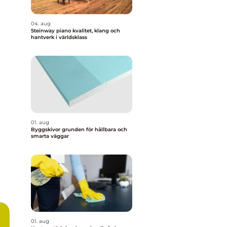
04. aug
Steinway piano kvalitet, klang och
hantverk i världsklass
01. aug
Byggskivor grunden för hållbara och
smarta väggar
01. aug