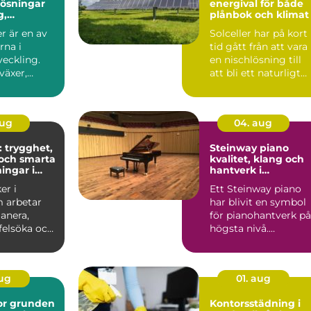
 lösningar
energival för både
g,
plånbok och klimat
r och
r är en av
Solceller har på kort
soner
rna i
tid gått från att vara
veckling.
en nischlösning till
växer,
att bli ett naturligt
ch ...
inslag på vi...
aug
04. aug
: trygghet,
Steinway piano
och smarta
kvalitet, klang och
ingar i
hantverk i
världsklass
er i
Ett Steinway piano
 arbetar
har blivit en symbol
anera,
för pianohantverk på
 felsöka och
högsta nivå.
ela...
Instrumenten
används på ko...
aug
01. aug
den
Kontorsstädning i