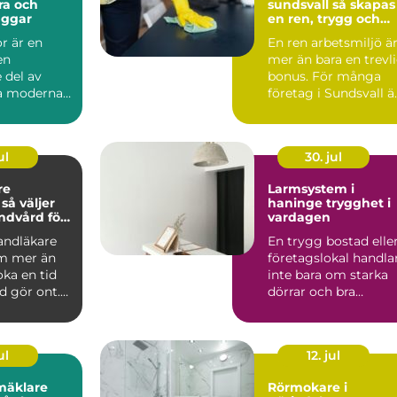
ra och
sundsvall så skapas
äggar
en ren, trygg och
effektiv arbetsplats
r är en
En ren arbetsmiljö ä
en
mer än bara en trevl
 del av
bonus. För många
la moderna
företag i Sundsvall ä
kt. De syns
kontorsstädning...
hu...
ul
30. jul
re
Larmsystem i
r
haninge trygghet i
andvård för
vardagen
n familj
tandläkare
En trygg bostad elle
m mer än
företagslokal handla
oka en tid
inte bara om starka
d gör ont.
dörrar och bra
 är
grannar. Allt fler i ...
ul
12. jul
mäklare
Rörmokare i