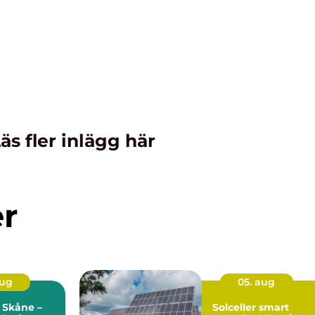
äs fler inlägg här
er
aug
05. aug
 Skåne –
Solceller smart