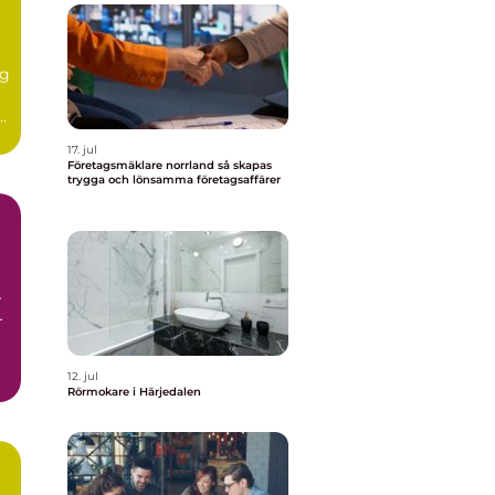
r
ig
r
17. jul
Företagsmäklare norrland så skapas
trygga och lönsamma företagsaffärer
r
r
12. jul
Rörmokare i Härjedalen