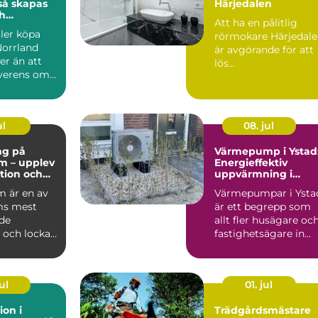
Härjedalen
h
Att ha en pålitlig
a
ller köpa
rörmokare Härjedal
ffärer
Norrland
är avgörande för att
er än att
lös...
erens om
ring...
ul
08. jul
ng på
Värmepump i Ystad
m – upplev
Energieffektiv
ition och
uppvärmning i
et i
kustklimat
 är en av
Värmepumpar i Ysta
m
ms mest
är ett begrepp som
de
allt fler husägare oc
 och lockar
fastighetsägare in...
arin...
ul
01. jul
ion i
Trädgårdsmästare