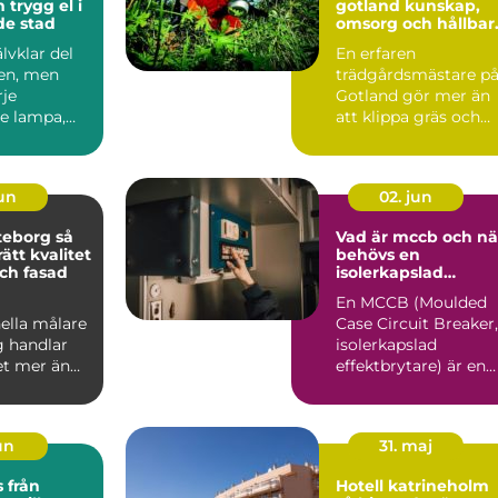
l i
gotland kunskap,
de stad
omsorg och hållbar
grönska
älvklar del
En erfaren
en, men
trädgårdsmästare p
je
Gotland gör mer än
e lampa,
att klippa gräs och
on och
beskära träd. På en ö
san...
med kalk...
jun
02. jun
eborg så
Vad är mccb och nä
rätt kvalitet
behövs en
ch fasad
isolerkapslad
effektbrytare?
En MCCB (Moulded
ella målare
Case Circuit Breaker,
g handlar
isolerkapslad
t mer än
effektbrytare) är en
å nya färger
central del i modern
.
elin...
jun
31. maj
ån
Hotell katrineholm