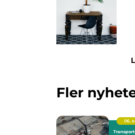
L
Fler nyhet
06. 
Transport