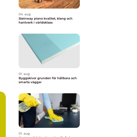
04. aug
Steinway piano kvalitet, klang och
hantverk i världsklass
01. aug
Byggskivor grunden för hållbara och
smarta väggar
01. aug