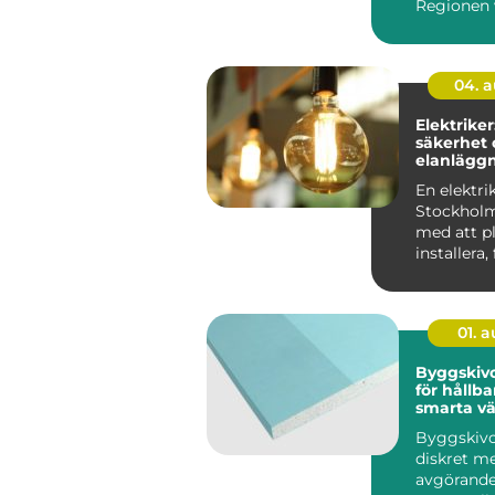
Regionen 
byggs om o
04. 
Elektriker
säkerhet 
elanläggn
vardagen
En elektrik
Stockholm
med att pl
installera,
underhålla 
01. 
Byggskivor grun
för hållba
smarta v
Byggskivo
diskret m
avgörande