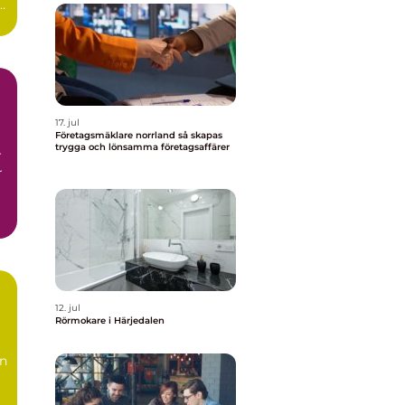
r
17. jul
Företagsmäklare norrland så skapas
trygga och lönsamma företagsaffärer
r
r
12. jul
Rörmokare i Härjedalen
en