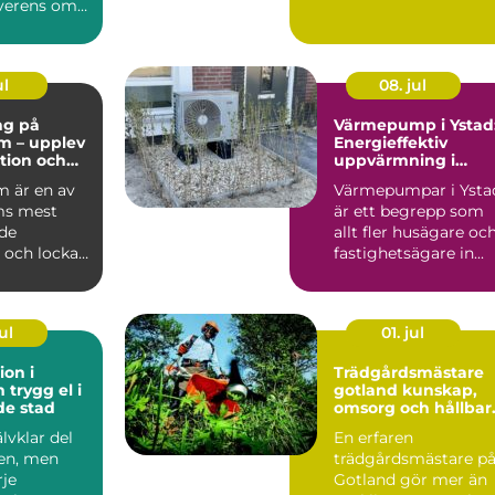
erens om
ring...
ul
08. jul
ng på
Värmepump i Ystad
m – upplev
Energieffektiv
ition och
uppvärmning i
et i
kustklimat
 är en av
Värmepumpar i Ysta
m
ms mest
är ett begrepp som
de
allt fler husägare oc
 och lockar
fastighetsägare in...
arin...
ul
01. jul
ion i
Trädgårdsmästare
l i
gotland kunskap,
de stad
omsorg och hållbar
grönska
älvklar del
En erfaren
en, men
trädgårdsmästare p
je
Gotland gör mer än