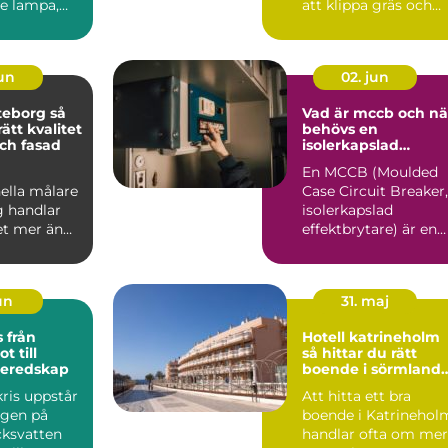
e lampa,
att klippa gräs och
on och
beskära träd. På en ö
san...
med kalk...
jun
02. jun
eborg så
Vad är mccb och nä
rätt kvalitet
behövs en
ch fasad
isolerkapslad
effektbrytare?
En MCCB (Moulded
ella målare
Case Circuit Breaker,
g handlar
isolerkapslad
t mer än
effektbrytare) är en
å nya färger
central del i modern
.
elin...
jun
31. maj
ån
Hotell katrineholm
t till
så hittar du rätt
beredskap
boende i sörmlands
hjärta
ris uppstår
Att hitta ett bra
ngen på
boende i Katrinehol
cksvatten
handlar ofta om mer