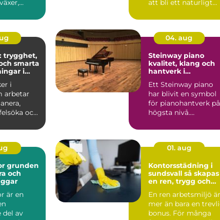
växer,
att bli ett naturligt
ch ...
inslag på vi...
aug
04. aug
: trygghet,
Steinway piano
och smarta
kvalitet, klang och
ingar i
hantverk i
världsklass
er i
Ett Steinway piano
 arbetar
har blivit en symbol
anera,
för pianohantverk på
 felsöka och
högsta nivå.
ela...
Instrumenten
används på ko...
aug
01. aug
den
Kontorsstädning i
ra och
sundsvall så skapas
äggar
en ren, trygg och
effektiv arbetsplats
r är en
En ren arbetsmiljö ä
en
mer än bara en trevl
 del av
bonus. För många