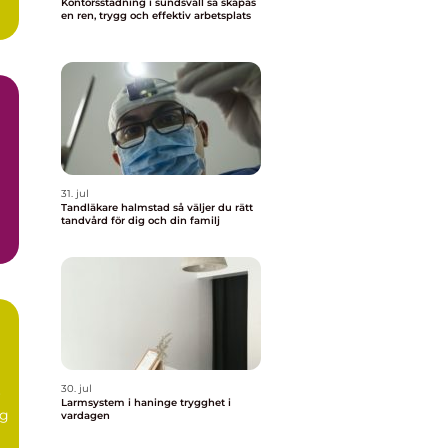
Kontorsstädning i sundsvall så skapas
en ren, trygg och effektiv arbetsplats
31. jul
Tandläkare halmstad så väljer du rätt
tandvård för dig och din familj
30. jul
r
Larmsystem i haninge trygghet i
ig
vardagen