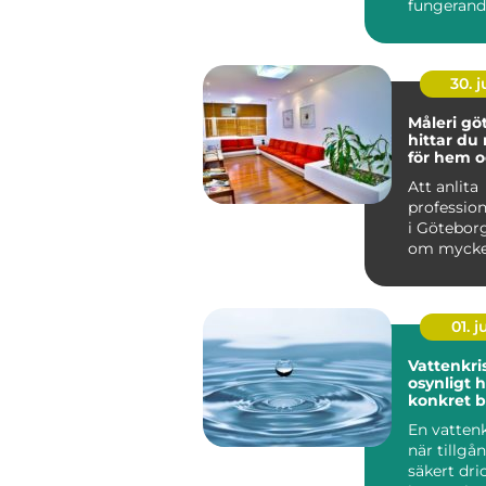
fungerand
laddstati
ventilation
30. 
Måleri göt
hittar du 
för hem o
Att anlita
profession
i Götebor
om mycke
att bara f
på vägga..
01. 
Vattenkris fr
osynligt ho
konkret 
En vattenk
när tillgå
säkert dri