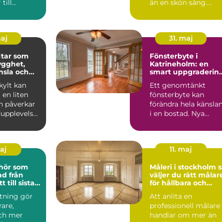
till
än en skön säng.
rs
Många som reser till
and...
sta...
maj
31. maj
tar som
Fönsterbyte i
ygghet,
Katrineholm: en
nsla och
smart uppgraderin
 varumärke
av hemmet
ylt kan
Ett genomtänkt
en liten
fönsterbyte kan
n påverkar
förändra hela känsla
upplevelse,
i en bostad. Nya
och hur ett
f&oum...
maj
11. maj
ehör som
Måleri i stockholm så
från
väljer du rätt målar
t till sista
för hållbara och
lj
vackra resultat
stning gör
Att anlita en
rare,
professionell målare
och mer
handlar om mer än