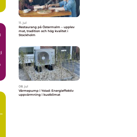
11. jul
Restaurang på Östermalm – upplev
mat, tradition och hög kvalitet i
:
Stockholm
d
h
08. jul
Värmepump i Ystad: Energieffektiv
uppvärmning i kustklimat
å