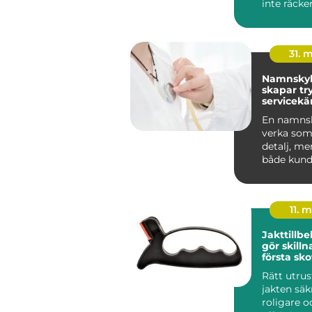
inte räcker 
människo
grundlägg
31. 
Namnskyl
skapar tr
servicekä
starkare
En namnsk
verka som 
detalj, me
både kund
trygghet 
v...
11. 
Jakttillb
gör skillnad 
första skot
styckdeta
Rätt utru
jakten säk
roligare 