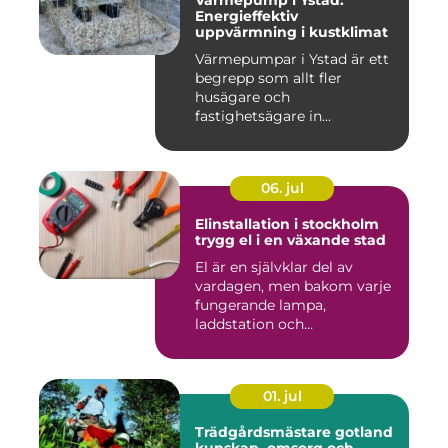
Värmepump i Ystad:
Energieffektiv
uppvärmning i kustklimat
Värmepumpar i Ystad är ett
begrepp som allt fler
husägare och
fastighetsägare in...
06. jul
Elinstallation i stockholm
trygg el i en växande stad
El är en självklar del av
vardagen, men bakom varje
fungerande lampa,
laddstation och
ventilationsan...
01. jul
Trädgårdsmästare gotland