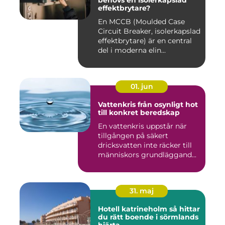
behövs en isolerkapslad
effektbrytare?
En MCCB (Moulded Case
Circuit Breaker, isolerkapslad
effektbrytare) är en central
del i moderna elin...
01. jun
Vattenkris från osynligt hot
till konkret beredskap
En vattenkris uppstår när
tillgången på säkert
dricksvatten inte räcker till
människors grundläggand...
31. maj
Hotell katrineholm så hittar
du rätt boende i sörmlands