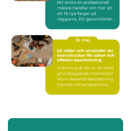
Att anlita en professionell
målare handlar om mer än
att få nya färger på
väggarna. Ett genomtänkt
m...
10. maj
Så väljer och använder du
svarvchuckar för säker och
effektiv bearbetning
Svarvning är ett av de mest
grundläggande momenten
inom skärande bearbetning.
Oavsett om produktione...