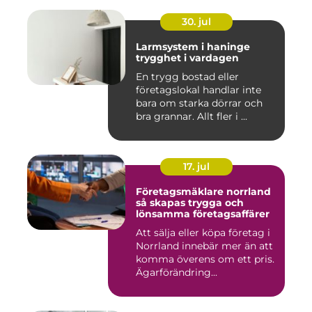
30. jul
Larmsystem i haninge
trygghet i vardagen
En trygg bostad eller
företagslokal handlar inte
bara om starka dörrar och
bra grannar. Allt fler i ...
17. jul
Företagsmäklare norrland
så skapas trygga och
lönsamma företagsaffärer
Att sälja eller köpa företag i
Norrland innebär mer än att
komma överens om ett pris.
Ägarförändring...