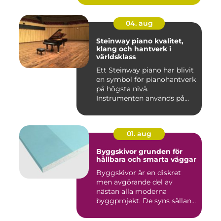
04. aug
Steinway piano kvalitet,
klang och hantverk i
världsklass
Ett Steinway piano har blivit
en symbol för pianohantverk
på högsta nivå.
Instrumenten används på
ko...
01. aug
Byggskivor grunden för
hållbara och smarta väggar
Byggskivor är en diskret
men avgörande del av
nästan alla moderna
byggprojekt. De syns sällan
när hu...