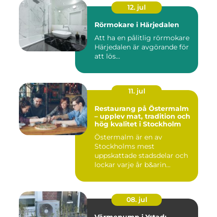
12. jul
Rörmokare i Härjedalen
Att ha en pålitlig rörmokare
Härjedalen är avgörande för
att lös...
11. jul
Restaurang på Östermalm
– upplev mat, tradition och
hög kvalitet i Stockholm
Östermalm är en av
Stockholms mest
uppskattade stadsdelar och
lockar varje år b&arin...
08. jul