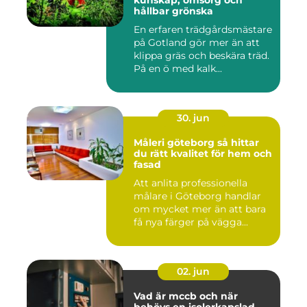
kunskap, omsorg och
hållbar grönska
En erfaren trädgårdsmästare
på Gotland gör mer än att
klippa gräs och beskära träd.
På en ö med kalk...
30. jun
Måleri göteborg så hittar
du rätt kvalitet för hem och
fasad
Att anlita professionella
målare i Göteborg handlar
om mycket mer än att bara
få nya färger på vägga...
02. jun
Vad är mccb och när