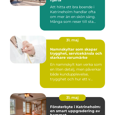
hjärta
Att hitta ett bra boende i
Katrineholm handlar ofta
om mer än en skön säng.
Många som reser till sta...
31. maj
Namnskyltar som skapar
trygghet, servicekänsla och
starkare varumärke
En namnskylt kan verka som
en liten detalj, men påverkar
både kundupplevelse,
trygghet och hur ett v...
31. maj
Fönsterbyte i Katrineholm:
en smart uppgradering av