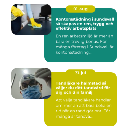
01. aug
Kontorsstädning i sundsvall
så skapas en ren, trygg och
effektiv arbetsplats
En ren arbetsmiljö är mer än
bara en trevlig bonus. För
många företag i Sundsvall är
kontorsstädning...
31. jul
Tandläkare halmstad så
väljer du rätt tandvård för
dig och din familj
Att välja tandläkare handlar
om mer än att bara boka en
tid när en tand gör ont. För
många är tandvå...