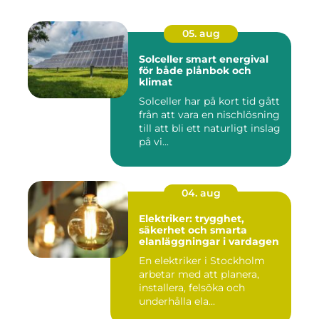
05. aug
Solceller smart energival
för både plånbok och
klimat
Solceller har på kort tid gått
från att vara en nischlösning
till att bli ett naturligt inslag
på vi...
04. aug
Elektriker: trygghet,
säkerhet och smarta
elanläggningar i vardagen
En elektriker i Stockholm
arbetar med att planera,
installera, felsöka och
underhålla ela...