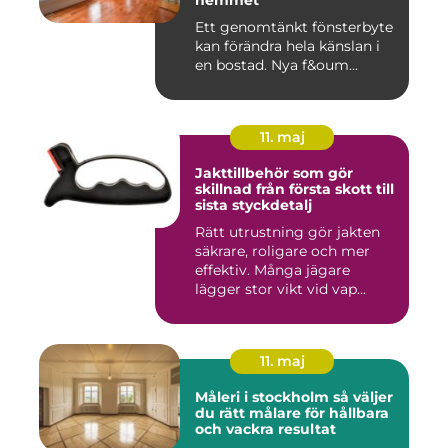
hemmet
Ett genomtänkt fönsterbyte
kan förändra hela känslan i
en bostad. Nya f&oum...
11. maj
Jakttillbehör som gör
skillnad från första skott till
sista styckdetalj
Rätt utrustning gör jakten
säkrare, roligare och mer
effektiv. Många jägare
lägger stor vikt vid vap...
11. maj
Måleri i stockholm så väljer
du rätt målare för hållbara
och vackra resultat