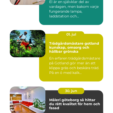
El är en självklar del av
vardagen, men bakom varje
fungerande lampa,
laddstation och
ventilationsan...
01. jul
Trädgårdsmästare gotland
kunskap, omsorg och
hållbar grönska
En erfaren trädgårdsmästare
på Gotland gör mer än att
klippa gräs och beskära träd.
På en ö med kalk...
30. jun
Måleri göteborg så hittar
du rätt kvalitet för hem och
fasad