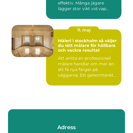
effektiv. Många jägare
lägger stor vikt vid vap...
11. maj
Måleri i stockholm så väljer
du rätt målare för hållbara
och vackra resultat
Att anlita en professionell
målare handlar om mer än
att få nya färger på
väggarna. Ett genomtänkt
m...
Adress