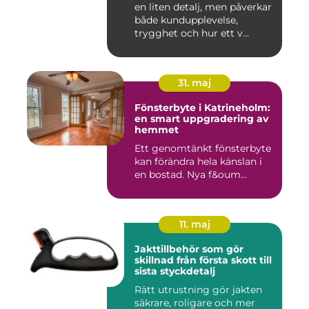
en liten detalj, men påverkar
både kundupplevelse,
trygghet och hur ett v...
31. maj
Fönsterbyte i Katrineholm:
en smart uppgradering av
hemmet
Ett genomtänkt fönsterbyte
kan förändra hela känslan i
en bostad. Nya f&oum...
11. maj
Jakttillbehör som gör
skillnad från första skott till
sista styckdetalj
Rätt utrustning gör jakten
säkrare, roligare och mer