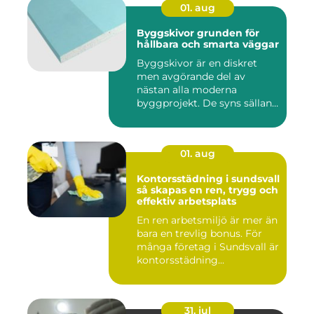
01. aug
Byggskivor grunden för
hållbara och smarta väggar
Byggskivor är en diskret
men avgörande del av
nästan alla moderna
byggprojekt. De syns sällan
när hu...
01. aug
Kontorsstädning i sundsvall
så skapas en ren, trygg och
effektiv arbetsplats
En ren arbetsmiljö är mer än
bara en trevlig bonus. För
många företag i Sundsvall är
kontorsstädning...
31. jul