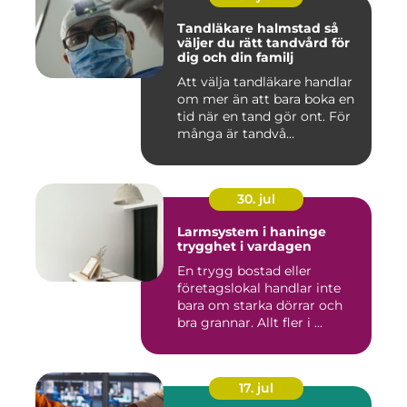
Tandläkare halmstad så
väljer du rätt tandvård för
dig och din familj
Att välja tandläkare handlar
om mer än att bara boka en
tid när en tand gör ont. För
många är tandvå...
30. jul
Larmsystem i haninge
trygghet i vardagen
En trygg bostad eller
företagslokal handlar inte
bara om starka dörrar och
bra grannar. Allt fler i ...
17. jul