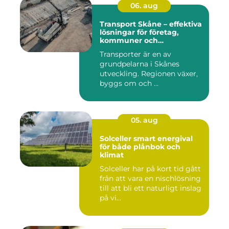
06. aug
Transport Skåne – effektiva
lösningar för företag,
kommuner och
privatpersoner
Transporter är en av
grundpelarna i Skånes
utveckling. Regionen växer,
byggs om och ...
05. aug
Solceller smart energival
för både plånbok och
klimat
Solceller har på kort tid gått
från att vara en nischlösning
till att bli ett naturligt inslag
på vi...