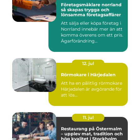
Företagsmäklare norrland
så skapas trygga och
lönsamma företagsaffärer
Att sälja eller köpa företag i
Norrland innebär mer än att
komma överens om ett pris.
Ägarförändring...
12. jul
Rörmokare i Härjedalen
Att ha en pålitlig rörmokare
Härjedalen är avgörande för
att lös...
11. jul
Restaurang på Östermalm
– upplev mat, tradition och
hög kvalitet i Stockholm