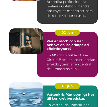
Att anlita professionella
målare i Göteborg handlar
om mycket mer än att bara
få nya färger på vägga...
02. jun
Vad är mccb och när
behövs en isolerkapslad
effektbrytare?
En MCCB (Moulded Case
Circuit Breaker, isolerkapslad
effektbrytare) är en central
del i moderna elin...
01. jun
Vattenkris från osynligt hot
till konkret beredskap
En vattenkris uppstår när