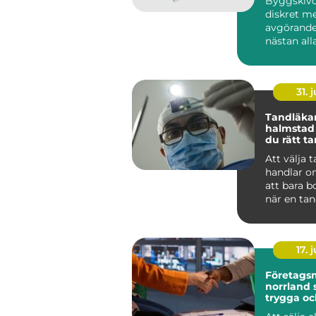
Byggskivo
diskret m
avgörande
nästan al
byggproje
sällan när 
31. j
Tandläka
halmstad så välje
du rätt t
dig och di
Att välja 
handlar o
att bara b
när en tan
För många
tandvå...
17. j
Företags
norrland så skapas
trygga oc
lönsamm