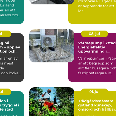
ller köpa
rörmokare Härjedal
ffärer
Norrland
är avgörande för att
er än att
lös...
erens om
ring...
ul
08. jul
ng på
Värmepump i Ystad
m – upplev
Energieffektiv
ition och
uppvärmning i
et i
kustklimat
 är en av
Värmepumpar i Ysta
m
ms mest
är ett begrepp som
de
allt fler husägare oc
 och lockar
fastighetsägare in...
arin...
ul
01. jul
ion i
Trädgårdsmästare
l i
gotland kunskap,
de stad
omsorg och hållbar
grönska