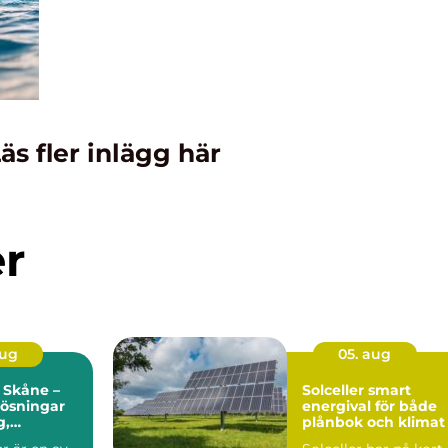
äs fler inlägg här
er
aug
05. aug
 Skåne –
Solceller smart
 lösningar
energival för både
g,
plånbok och klimat
r och