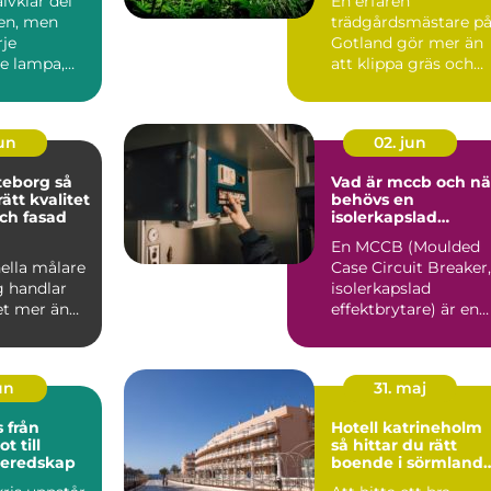
älvklar del
En erfaren
en, men
trädgårdsmästare p
je
Gotland gör mer än
e lampa,
att klippa gräs och
on och
beskära träd. På en ö
san...
med kalk...
jun
02. jun
eborg så
Vad är mccb och nä
rätt kvalitet
behövs en
ch fasad
isolerkapslad
effektbrytare?
En MCCB (Moulded
ella målare
Case Circuit Breaker,
g handlar
isolerkapslad
t mer än
effektbrytare) är en
å nya färger
central del i modern
.
elin...
jun
31. maj
ån
Hotell katrineholm
t till
så hittar du rätt
beredskap
boende i sörmlands
hjärta