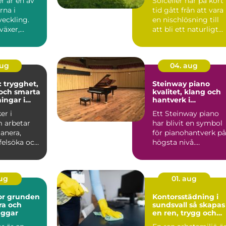
r är en av
Solceller har på kort
soner
rna i
tid gått från att vara
veckling.
en nischlösning till
växer,
att bli ett naturligt
ch ...
inslag på vi...
aug
04. aug
: trygghet,
Steinway piano
och smarta
kvalitet, klang och
ingar i
hantverk i
världsklass
er i
Ett Steinway piano
 arbetar
har blivit en symbol
anera,
för pianohantverk på
 felsöka och
högsta nivå.
ela...
Instrumenten
används på ko...
aug
01. aug
den
Kontorsstädning i
ra och
sundsvall så skapas
äggar
en ren, trygg och
effektiv arbetsplats