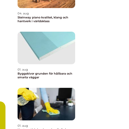
04. aug
Steinway piano kvalitet, klang och
hantverk i världsklass
01. aug
Byggskivor grunden för hållbara och
smarta väggar
01. aug