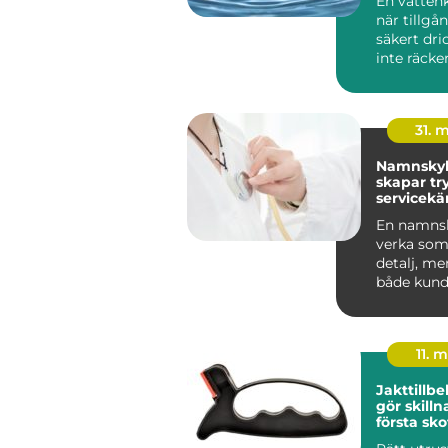
En vattenk
när tillgå
säkert dri
inte räcker 
människo
grundlägg
31. 
Namnskyl
skapar tr
servicekä
starkare
En namnsk
verka som 
detalj, me
både kund
trygghet 
v...
11. 
Jakttillb
gör skillnad 
första skot
styckdeta