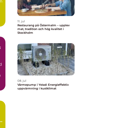
en
11. jul
Restaurang på Östermalm – upplev
mat, tradition och hög kvalitet i
Stockholm
:
d
h
08. jul
Värmepump i Ystad: Energieffektiv
uppvärmning i kustklimat