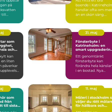
ris uppstår
Att hitta ett bra
ngen på
boende i Katrinehol
cksvatten
handlar ofta om mer
till
än en skön säng.
rs
Många som reser till
and...
sta...
maj
31. maj
tar som
Fönsterbyte i
ygghet,
Katrineholm: en
nsla och
smart uppgraderin
 varumärke
av hemmet
ylt kan
Ett genomtänkt
en liten
fönsterbyte kan
n påverkar
förändra hela känsla
upplevelse,
i en bostad. Nya
och hur ett
f&oum...
maj
11. maj
ehör som
Måleri i stockholm så
från
väljer du rätt målar
t till sista
för hållbara och
lj
vackra resultat