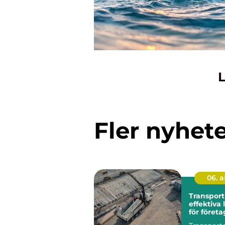
L
Fler nyhet
06. 
Transport
effektiva
för företa
kommune