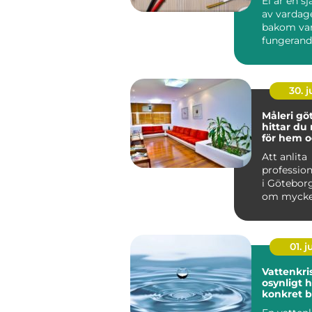
El är en sj
av vardag
bakom var
fungerand
laddstati
ventilation
30. 
Måleri göt
hittar du 
för hem o
Att anlita
profession
i Götebor
om mycke
att bara f
på vägga..
01. 
Vattenkris fr
osynligt ho
konkret 