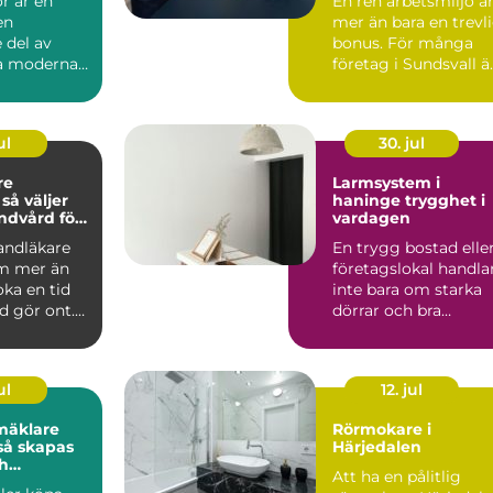
r är en
En ren arbetsmiljö ä
en
mer än bara en trevl
 del av
bonus. För många
la moderna
företag i Sundsvall ä
kt. De syns
kontorsstädning...
hu...
ul
30. jul
re
Larmsystem i
r
haninge trygghet i
andvård för
vardagen
n familj
tandläkare
En trygg bostad elle
m mer än
företagslokal handla
oka en tid
inte bara om starka
d gör ont.
dörrar och bra
 är
grannar. Allt fler i ...
ul
12. jul
mäklare
Rörmokare i
Härjedalen
h
Att ha en pålitlig
a