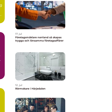
r
ig
r
17. jul
Företagsmäklare norrland så skapas
trygga och lönsamma företagsaffärer
r
r
12. jul
Rörmokare i Härjedalen