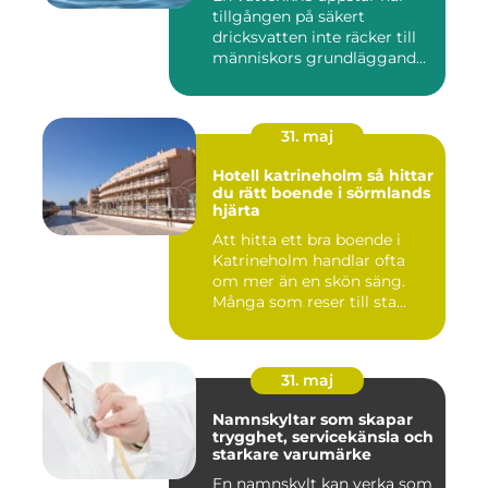
tillgången på säkert
dricksvatten inte räcker till
människors grundläggand...
31. maj
Hotell katrineholm så hittar
du rätt boende i sörmlands
hjärta
Att hitta ett bra boende i
Katrineholm handlar ofta
om mer än en skön säng.
Många som reser till sta...
31. maj
Namnskyltar som skapar
trygghet, servicekänsla och
starkare varumärke
En namnskylt kan verka som