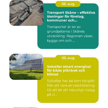
06. aug
Transport Skåne – effektiva
lösningar för företag,
kommuner och
privatpersoner
Transporter är en av
grundpelarna i Skånes
utveckling. Regionen växer,
byggs om och ...
05. aug
Solceller smart energival
för både plånbok och
klimat
Solceller har på kort tid gått
från att vara en nischlösning
till att bli ett naturligt inslag
på vi...