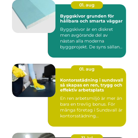
01. aug
Byggskivor grunden för
hållbara och smarta väggar
Byggskivor är en diskret
men avgörande del av
nästan alla moderna
byggprojekt. De syns sällan
när hu...
01. aug
Kontorsstädning i sundsvall
så skapas en ren, trygg och
effektiv arbetsplats
En ren arbetsmiljö är mer än
bara en trevlig bonus. För
många företag i Sundsvall är
kontorsstädning...