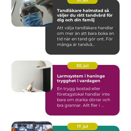
31. jul
Tandläkare halmstad så
väljer du rätt tandvård för
dig och din familj
Att välja tandläkare handlar
om mer än att bara boka en
tid när en tand gör ont. För
många är tandvå...
30. jul
Larmsystem i haninge
trygghet i vardagen
En trygg bostad eller
företagslokal handlar inte
bara om starka dörrar och
bra grannar. Allt fler i ...
17. jul