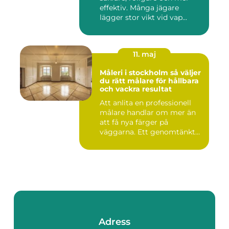
effektiv. Många jägare
lägger stor vikt vid vap...
11. maj
Måleri i stockholm så väljer
du rätt målare för hållbara
och vackra resultat
Att anlita en professionell
målare handlar om mer än
att få nya färger på
väggarna. Ett genomtänkt
m...
Adress