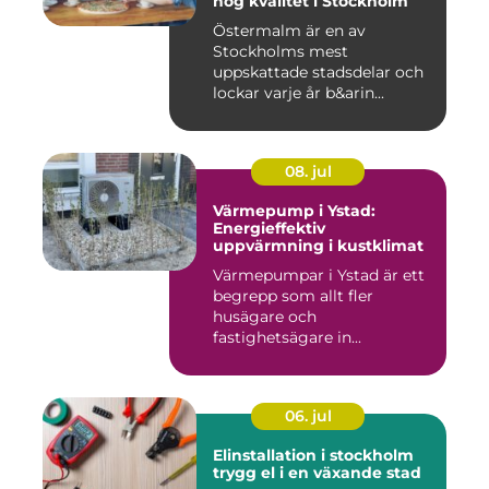
hög kvalitet i Stockholm
Östermalm är en av
Stockholms mest
uppskattade stadsdelar och
lockar varje år b&arin...
08. jul
Värmepump i Ystad:
Energieffektiv
uppvärmning i kustklimat
Värmepumpar i Ystad är ett
begrepp som allt fler
husägare och
fastighetsägare in...
06. jul
Elinstallation i stockholm
trygg el i en växande stad