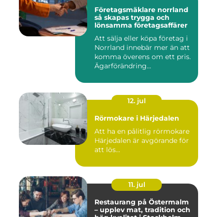
Företagsmäklare norrland
så skapas trygga och
lönsamma företagsaffärer
Att sälja eller köpa företag i
Norrland innebär mer än att
komma överens om ett pris.
Ägarförändring...
12. jul
Rörmokare i Härjedalen
Att ha en pålitlig rörmokare
Härjedalen är avgörande för
att lös...
11. jul
Restaurang på Östermalm
– upplev mat, tradition och