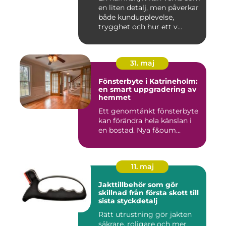
en liten detalj, men påverkar
både kundupplevelse,
trygghet och hur ett v...
31. maj
Fönsterbyte i Katrineholm:
en smart uppgradering av
hemmet
Ett genomtänkt fönsterbyte
kan förändra hela känslan i
en bostad. Nya f&oum...
11. maj
Jakttillbehör som gör
skillnad från första skott till
sista styckdetalj
Rätt utrustning gör jakten
säkrare, roligare och mer