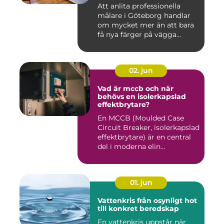
Att anlita professionella
målare i Göteborg handlar
om mycket mer än att bara
få nya färger på vägga...
02. jun
Vad är mccb och när
behövs en isolerkapslad
effektbrytare?
En MCCB (Moulded Case
Circuit Breaker, isolerkapslad
effektbrytare) är en central
del i moderna elin...
01. jun
Vattenkris från osynligt hot
till konkret beredskap
En vattenkris uppstår när