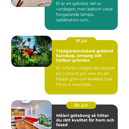
El är en självklar del av
vardagen, men bakom varje
fungerande lampa,
laddstation och
ventilationsan...
01. jul
Trädgårdsmästare gotland
kunskap, omsorg och
hållbar grönska
En erfaren trädgårdsmästare
på Gotland gör mer än att
klippa gräs och beskära träd.
På en ö med kalk...
30. jun
Måleri göteborg så hittar
du rätt kvalitet för hem och
fasad