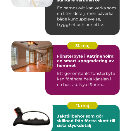
starkare varumärke
En namnskylt kan verka som
en liten detalj, men påverkar
både kundupplevelse,
trygghet och hur ett v...
31. maj
Fönsterbyte i Katrineholm:
en smart uppgradering av
hemmet
Ett genomtänkt fönsterbyte
kan förändra hela känslan i
en bostad. Nya f&oum...
11. maj
Jakttillbehör som gör
skillnad från första skott till
sista styckdetalj