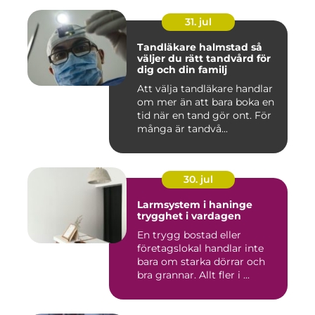
31. jul
Tandläkare halmstad så
väljer du rätt tandvård för
dig och din familj
Att välja tandläkare handlar
om mer än att bara boka en
tid när en tand gör ont. För
många är tandvå...
30. jul
Larmsystem i haninge
trygghet i vardagen
En trygg bostad eller
företagslokal handlar inte
bara om starka dörrar och
bra grannar. Allt fler i ...