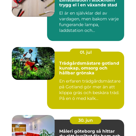
Elinstallation i stockholm
trygg el i en växande stad
El är en självklar del av
vardagen, men bakom varje
fungerande lampa,
laddstation och
ventilationsan...
01. jul
Trädgårdsmästare gotland
kunskap, omsorg och
hållbar grönska
En erfaren trädgårdsmästare
på Gotland gör mer än att
klippa gräs och beskära träd.
På en ö med kalk...
30. jun
Måleri göteborg så hittar