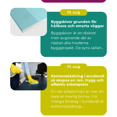
01. aug
Byggskivor grunden för
hållbara och smarta väggar
Byggskivor är en diskret
men avgörande del av
nästan alla moderna
byggprojekt. De syns sällan
när hu...
01. aug
Kontorsstädning i sundsvall
så skapas en ren, trygg och
effektiv arbetsplats
En ren arbetsmiljö är mer än
bara en trevlig bonus. För
många företag i Sundsvall är
kontorsstädning...