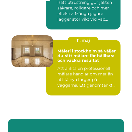
Rätt utrustning gör jakten
säkrare, roligare och mer
effektiv. Många jägare
lägger stor vikt vid vap...
11. maj
Måleri i stockholm så väljer
du rätt målare för hållbara
och vackra resultat
Att anlita en professionell
målare handlar om mer än
att få nya färger på
väggarna. Ett genomtänkt
m...