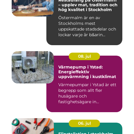
Restaurang på Östermalm
– upplev mat, tradition och
hög kvalitet i Stockholm
Östermalm är en av
Stockholms mest
uppskattade stadsdelar och
lockar varje år b&arin...
08. jul
Värmepump i Ystad:
Energieffektiv
uppvärmning i kustklimat
Värmepumpar i Ystad är ett
begrepp som allt fler
husägare och
fastighetsägare in...
06. jul