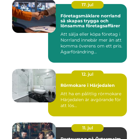
17. jul
Företagsmäklare norrland
så skapas trygga och
lönsamma företagsaffärer
Att sälja eller köpa företag i
Norrland innebär mer än att
komma överens om ett pris.
Ägarförändring...
12. jul
Rörmokare i Härjedalen
Att ha en pålitlig rörmokare
Härjedalen är avgörande för
att lös...
11. jul