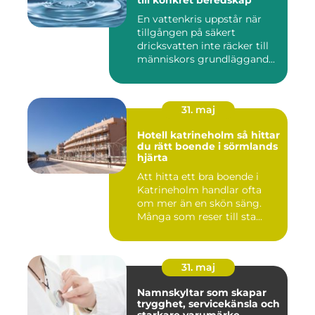
till konkret beredskap
En vattenkris uppstår när
tillgången på säkert
dricksvatten inte räcker till
människors grundläggand...
31. maj
Hotell katrineholm så hittar
du rätt boende i sörmlands
hjärta
Att hitta ett bra boende i
Katrineholm handlar ofta
om mer än en skön säng.
Många som reser till sta...
31. maj
Namnskyltar som skapar
trygghet, servicekänsla och