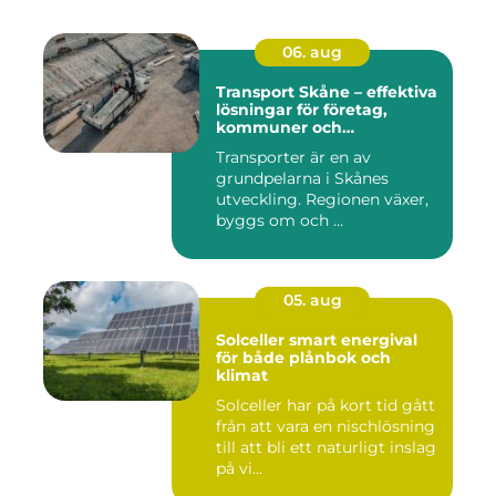
06. aug
Transport Skåne – effektiva
lösningar för företag,
kommuner och
privatpersoner
Transporter är en av
grundpelarna i Skånes
utveckling. Regionen växer,
byggs om och ...
05. aug
Solceller smart energival
för både plånbok och
klimat
Solceller har på kort tid gått
från att vara en nischlösning
till att bli ett naturligt inslag
på vi...