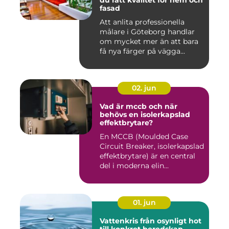
du rätt kvalitet för hem och
fasad
Att anlita professionella
målare i Göteborg handlar
om mycket mer än att bara
få nya färger på vägga...
02. jun
Vad är mccb och när
behövs en isolerkapslad
effektbrytare?
En MCCB (Moulded Case
Circuit Breaker, isolerkapslad
effektbrytare) är en central
del i moderna elin...
01. jun
Vattenkris från osynligt hot