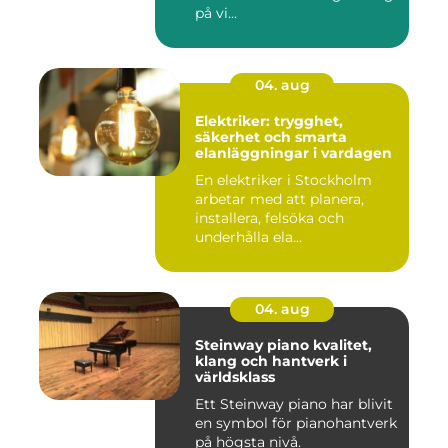
på vi...
04. aug
Elektriker: trygghet,
säkerhet och smarta
elanläggningar i vardagen
En elektriker i Stockholm
arbetar med att planera,
installera, felsöka och
underhålla ela...
04. aug
Steinway piano kvalitet,
klang och hantverk i
världsklass
Ett Steinway piano har blivit
en symbol för pianohantverk
på högsta nivå.