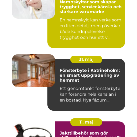
Namnskyltar som skapar
trygghet, servicekänsla och
starkare varumärke
En namnskylt kan verka som
en liten detalj, men påverkar
både kundupplevelse,
trygghet och hur ett v...
31. maj
Fönsterbyte i Katrineholm:
en smart uppgradering av
hemmet
Ett genomtänkt fönsterbyte
kan förändra hela känslan i
en bostad. Nya f&oum...
11. maj
Jakttillbehör som gör