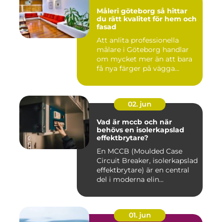
Måleri göteborg så hittar
du rätt kvalitet för hem och
fasad
Att anlita professionella
målare i Göteborg handlar
om mycket mer än att bara
få nya färger på vägga...
02. jun
Vad är mccb och när
behövs en isolerkapslad
effektbrytare?
En MCCB (Moulded Case
Circuit Breaker, isolerkapslad
effektbrytare) är en central
del i moderna elin...
01. jun