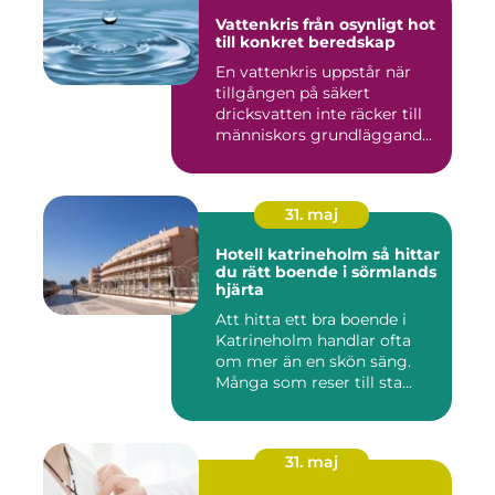
Vattenkris från osynligt hot
till konkret beredskap
En vattenkris uppstår när
tillgången på säkert
dricksvatten inte räcker till
människors grundläggand...
31. maj
Hotell katrineholm så hittar
du rätt boende i sörmlands
hjärta
Att hitta ett bra boende i
Katrineholm handlar ofta
om mer än en skön säng.
Många som reser till sta...
31. maj