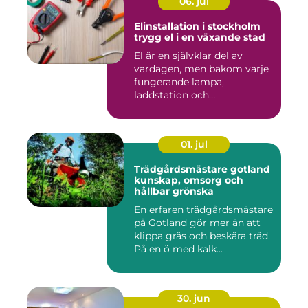
06. jul
Elinstallation i stockholm
trygg el i en växande stad
El är en självklar del av
vardagen, men bakom varje
fungerande lampa,
laddstation och
ventilationsan...
01. jul
Trädgårdsmästare gotland
kunskap, omsorg och
hållbar grönska
En erfaren trädgårdsmästare
på Gotland gör mer än att
klippa gräs och beskära träd.
På en ö med kalk...
30. jun