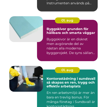
Instrumenten används på
ko...
01. aug
Byggskivor grunden för
hållbara och smarta väggar
Byggskivor är en diskret
men avgörande del av
nästan alla moderna
byggprojekt. De syns sällan
när hu...
01. aug
Kontorsstädning i sundsvall
så skapas en ren, trygg och
effektiv arbetsplats
En ren arbetsmiljö är mer än
bara en trevlig bonus. För
många företag i Sundsvall är
kontorsstädning...