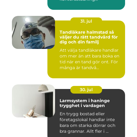
31. jul
Tandläkare halmstad så
väljer du rätt tandvård för
dig och din familj
Att välja tandläkare handlar
om mer än att bara boka en
tid när en tand gör ont. För
många är tandvå...
30. jul
Larmsystem i haninge
trygghet i vardagen
En trygg bostad eller
företagslokal handlar inte
bara om starka dörrar och
bra grannar. Allt fler i ...