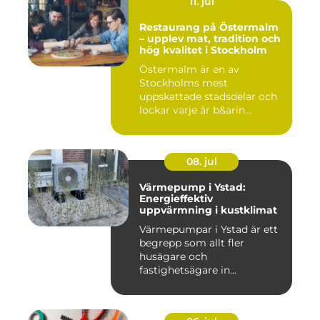
11. jul
Restaurang på Östermalm
– upplev mat, tradition och
hög kvalitet i Stockholm
Östermalm är en av
Stockholms mest
uppskattade stadsdelar och
lockar varje år b&arin...
08. jul
Värmepump i Ystad:
Energieffektiv
uppvärmning i kustklimat
Värmepumpar i Ystad är ett
begrepp som allt fler
husägare och
fastighetsägare in...