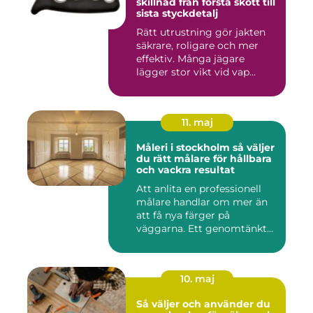
skillnad från första skott till
sista styckdetalj
Rätt utrustning gör jakten
säkrare, roligare och mer
effektiv. Många jägare
lägger stor vikt vid vap...
11. maj
Måleri i stockholm så väljer
du rätt målare för hållbara
och vackra resultat
Att anlita en professionell
målare handlar om mer än
att få nya färger på
väggarna. Ett genomtänkt
m...
10. maj
Så väljer och använder du