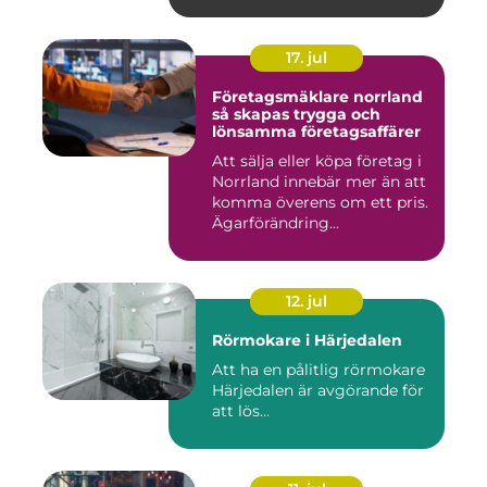
17. jul
Företagsmäklare norrland
så skapas trygga och
lönsamma företagsaffärer
Att sälja eller köpa företag i
Norrland innebär mer än att
komma överens om ett pris.
Ägarförändring...
12. jul
Rörmokare i Härjedalen
Att ha en pålitlig rörmokare
Härjedalen är avgörande för
att lös...