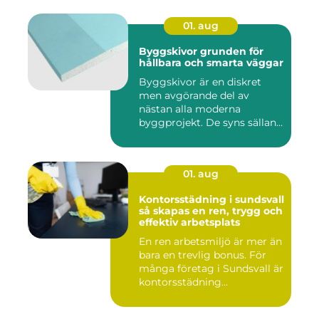
01. aug
Byggskivor grunden för
hållbara och smarta väggar
Byggskivor är en diskret
men avgörande del av
nästan alla moderna
byggprojekt. De syns sällan
när hu...
01. aug
Kontorsstädning i sundsvall
så skapas en ren, trygg och
effektiv arbetsplats
En ren arbetsmiljö är mer än
bara en trevlig bonus. För
många företag i Sundsvall är
kontorsstädning...