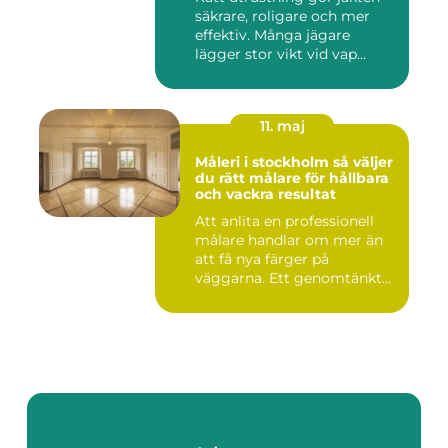
säkrare, roligare och mer
effektiv. Många jägare
lägger stor vikt vid vap...
11. maj
Måleri i stockholm så väljer
du rätt målare för hållbara
och vackra resultat
Att anlita en professionell
målare handlar om mer än
att få nya färger på
väggarna. Ett genomtänkt
m...