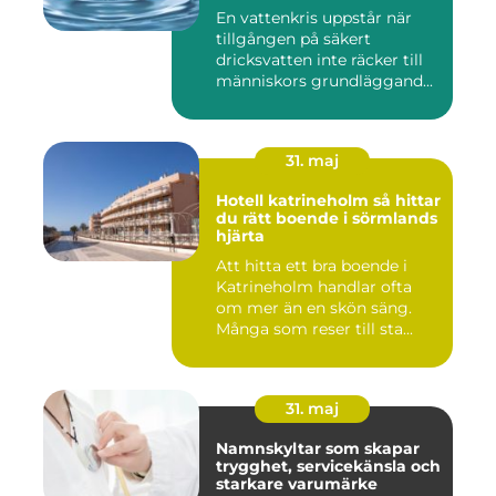
En vattenkris uppstår när
tillgången på säkert
dricksvatten inte räcker till
människors grundläggand...
31. maj
Hotell katrineholm så hittar
du rätt boende i sörmlands
hjärta
Att hitta ett bra boende i
Katrineholm handlar ofta
om mer än en skön säng.
Många som reser till sta...
31. maj
Namnskyltar som skapar
trygghet, servicekänsla och
starkare varumärke