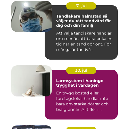
31. jul
Tandläkare halmstad så
väljer du rätt tandvård för
dig och din familj
Att välja tandläkare handlar
om mer än att bara boka en
tid när en tand gör ont. För
många är tandvå...
30. jul
Larmsystem i haninge
trygghet i vardagen
En trygg bostad eller
företagslokal handlar inte
bara om starka dörrar och
bra grannar. Allt fler i ...