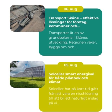
06. aug
Transport Skåne – effektiva
lösningar för företag,
kommuner och
privatpersoner
Transporter är en av
grundpelarna i Skånes
utveckling. Regionen växer,
byggs om och ...
05. aug
Solceller smart energival
för både plånbok och
klimat
Solceller har på kort tid gått
från att vara en nischlösning
till att bli ett naturligt inslag
på vi...