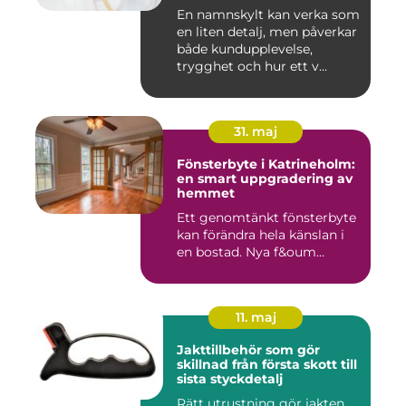
En namnskylt kan verka som
en liten detalj, men påverkar
både kundupplevelse,
trygghet och hur ett v...
31. maj
Fönsterbyte i Katrineholm:
en smart uppgradering av
hemmet
Ett genomtänkt fönsterbyte
kan förändra hela känslan i
en bostad. Nya f&oum...
11. maj
Jakttillbehör som gör
skillnad från första skott till
sista styckdetalj
Rätt utrustning gör jakten