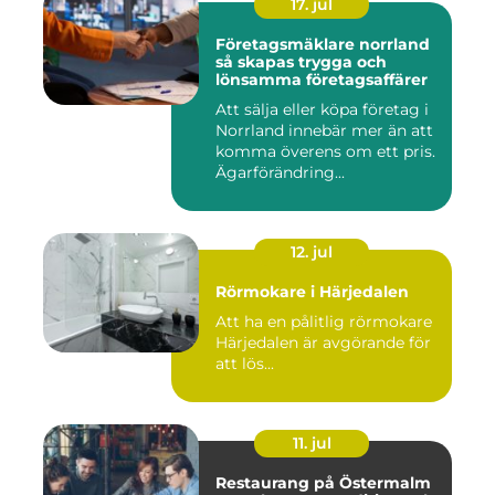
17. jul
Företagsmäklare norrland
så skapas trygga och
lönsamma företagsaffärer
Att sälja eller köpa företag i
Norrland innebär mer än att
komma överens om ett pris.
Ägarförändring...
12. jul
Rörmokare i Härjedalen
Att ha en pålitlig rörmokare
Härjedalen är avgörande för
att lös...
11. jul
Restaurang på Östermalm