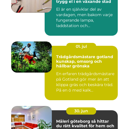
trygg el i en växande stad
El är en självklar del av
vardagen, men bakom varje
fungerande lampa,
laddstation och
ventilationsan...
01. jul
Trädgårdsmästare gotland
kunskap, omsorg och
hållbar grönska
En erfaren trädgårdsmästare
på Gotland gör mer än att
klippa gräs och beskära träd.
På en ö med kalk...
30. jun
Måleri göteborg så hittar
du rätt kvalitet för hem och