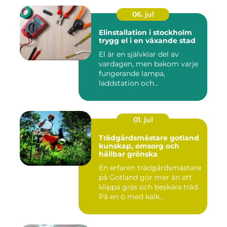
06. jul
Elinstallation i stockholm
trygg el i en växande stad
El är en självklar del av
vardagen, men bakom varje
fungerande lampa,
laddstation och
ventilationsan...
01. jul
Trädgårdsmästare gotland
kunskap, omsorg och
hållbar grönska
En erfaren trädgårdsmästare
på Gotland gör mer än att
klippa gräs och beskära träd.
På en ö med kalk...