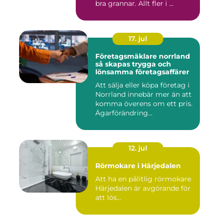
bra grannar. Allt fler i ...
17. jul
Företagsmäklare norrland
så skapas trygga och
lönsamma företagsaffärer
Att sälja eller köpa företag i
Norrland innebär mer än att
komma överens om ett pris.
Ägarförändring...
12. jul
Rörmokare i Härjedalen
Att ha en pålitlig rörmokare
Härjedalen är avgörande för
att lös...