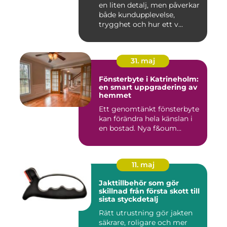
en liten detalj, men påverkar
både kundupplevelse,
trygghet och hur ett v...
31. maj
Fönsterbyte i Katrineholm:
en smart uppgradering av
hemmet
Ett genomtänkt fönsterbyte
kan förändra hela känslan i
en bostad. Nya f&oum...
11. maj
Jakttillbehör som gör
skillnad från första skott till
sista styckdetalj
Rätt utrustning gör jakten
säkrare, roligare och mer