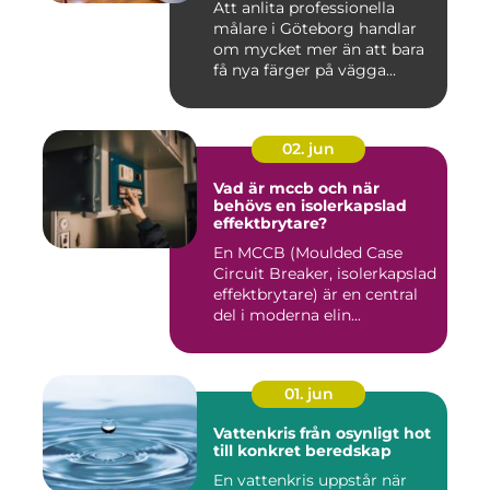
Att anlita professionella
målare i Göteborg handlar
om mycket mer än att bara
få nya färger på vägga...
02. jun
Vad är mccb och när
behövs en isolerkapslad
effektbrytare?
En MCCB (Moulded Case
Circuit Breaker, isolerkapslad
effektbrytare) är en central
del i moderna elin...
01. jun
Vattenkris från osynligt hot
till konkret beredskap
En vattenkris uppstår när