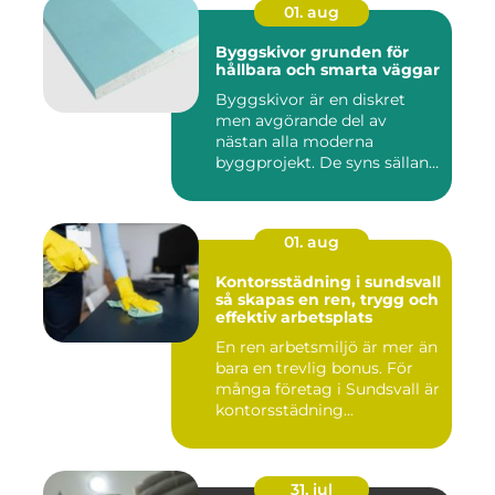
01. aug
Byggskivor grunden för
hållbara och smarta väggar
Byggskivor är en diskret
men avgörande del av
nästan alla moderna
byggprojekt. De syns sällan
när hu...
01. aug
Kontorsstädning i sundsvall
så skapas en ren, trygg och
effektiv arbetsplats
En ren arbetsmiljö är mer än
bara en trevlig bonus. För
många företag i Sundsvall är
kontorsstädning...
31. jul