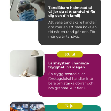
Tandläkare halmstad så
väljer du rätt tandvård för
dig och din familj
Att välja tandläkare handlar
om mer än att bara boka en
tid när en tand gör ont. För
många är tandvå...
30. jul
Larmsystem i haninge
trygghet i vardagen
En trygg bostad eller
företagslokal handlar inte
bara om starka dörrar och
bra grannar. Allt fler i ...
17. jul