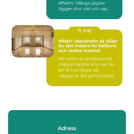
effektiv. Många jägare
lägger stor vikt vid vap...
11. maj
Måleri i stockholm så väljer
du rätt målare för hållbara
och vackra resultat
Att anlita en professionell
målare handlar om mer än
att få nya färger på
väggarna. Ett genomtänkt
m...
Adress