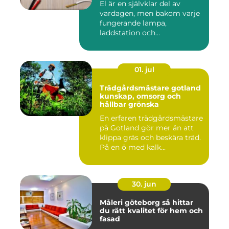
El är en självklar del av
vardagen, men bakom varje
fungerande lampa,
laddstation och
ventilationsan...
01. jul
Trädgårdsmästare gotland
kunskap, omsorg och
hållbar grönska
En erfaren trädgårdsmästare
på Gotland gör mer än att
klippa gräs och beskära träd.
På en ö med kalk...
30. jun
Måleri göteborg så hittar
du rätt kvalitet för hem och
fasad