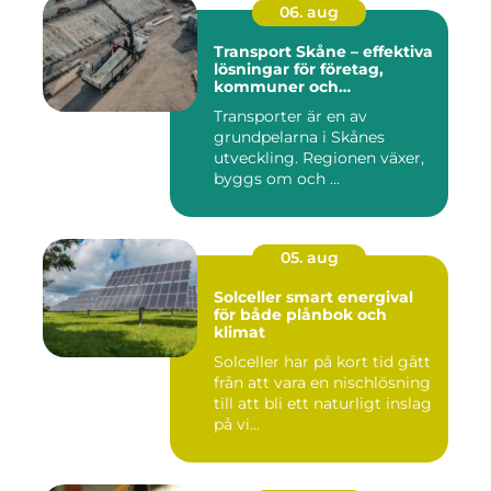
06. aug
Transport Skåne – effektiva
lösningar för företag,
kommuner och
privatpersoner
Transporter är en av
grundpelarna i Skånes
utveckling. Regionen växer,
byggs om och ...
05. aug
Solceller smart energival
för både plånbok och
klimat
Solceller har på kort tid gått
från att vara en nischlösning
till att bli ett naturligt inslag
på vi...