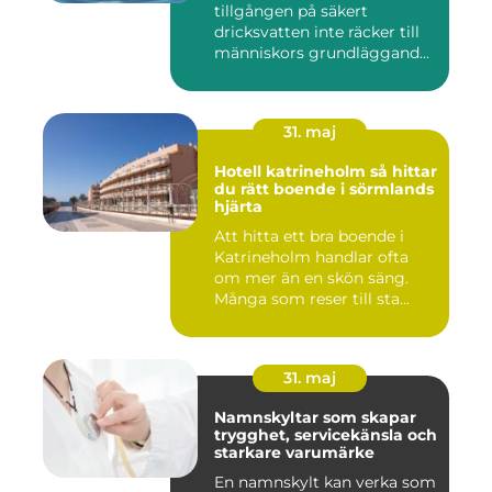
tillgången på säkert
dricksvatten inte räcker till
människors grundläggand...
31. maj
Hotell katrineholm så hittar
du rätt boende i sörmlands
hjärta
Att hitta ett bra boende i
Katrineholm handlar ofta
om mer än en skön säng.
Många som reser till sta...
31. maj
Namnskyltar som skapar
trygghet, servicekänsla och
starkare varumärke
En namnskylt kan verka som