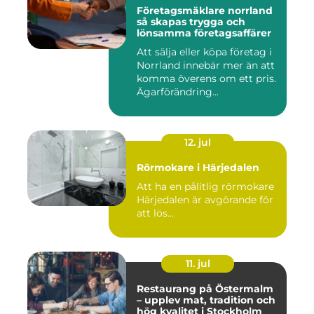
Företagsmäklare norrland
så skapas trygga och
lönsamma företagsaffärer
Att sälja eller köpa företag i
Norrland innebär mer än att
komma överens om ett pris.
Ägarförändring...
12. jul
Rörmokare i Härjedalen
Att ha en pålitlig rörmokare
Härjedalen är avgörande för
att lös...
11. jul
Restaurang på Östermalm
– upplev mat, tradition och
hög kvalitet i Stockholm