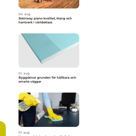
04. aug
Steinway piano kvalitet, klang och
hantverk i världsklass
01. aug
Byggskivor grunden för hållbara och
smarta väggar
01. aug