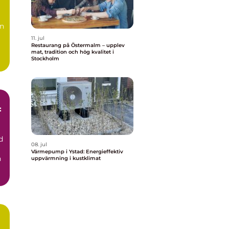
en
11. jul
Restaurang på Östermalm – upplev
mat, tradition och hög kvalitet i
Stockholm
:
d
08. jul
Värmepump i Ystad: Energieffektiv
h
uppvärmning i kustklimat