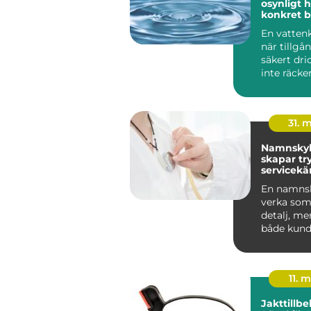
osynligt ho
konkret 
En vattenk
när tillgå
säkert dri
inte räcker 
människo
grundlägg
31. 
Namnskyl
skapar tr
servicekä
starkare
En namnsk
verka som 
detalj, me
både kund
trygghet 
v...
11. 
Jakttillb