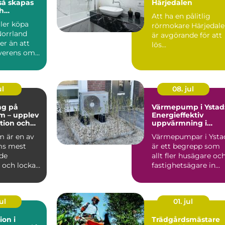
Härjedalen
h
Att ha en pålitlig
a
ller köpa
rörmokare Härjedal
ffärer
Norrland
är avgörande för att
er än att
lös...
erens om
ring...
ul
08. jul
ng på
Värmepump i Ystad
m – upplev
Energieffektiv
ition och
uppvärmning i
et i
kustklimat
 är en av
Värmepumpar i Ysta
m
ms mest
är ett begrepp som
de
allt fler husägare oc
 och lockar
fastighetsägare in...
arin...
ul
01. jul
ion i
Trädgårdsmästare