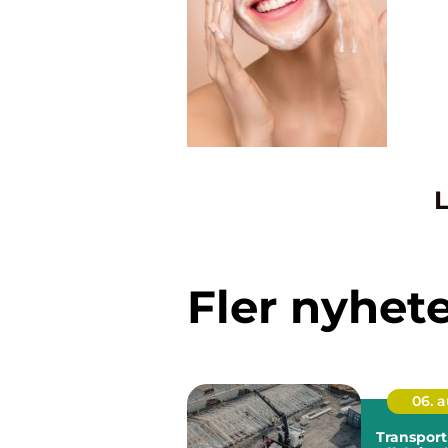
L
Fler nyhet
06. 
Transport