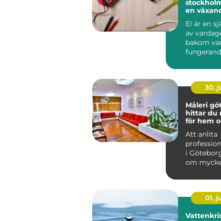
stockholm trygg e
en växan
El är en sj
av vardag
bakom var
fungerand
laddstati
ventilation
30. 
Måleri göt
hittar du 
för hem o
Att anlita
profession
i Götebor
om mycke
att bara f
på vägga..
01. 
Vattenkris fr