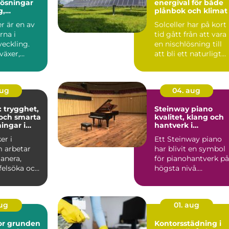
 lösningar
energival för både
g,
plånbok och klimat
r och
r är en av
Solceller har på kort
soner
rna i
tid gått från att vara
veckling.
en nischlösning till
växer,
att bli ett naturligt
ch ...
inslag på vi...
aug
04. aug
: trygghet,
Steinway piano
och smarta
kvalitet, klang och
ingar i
hantverk i
världsklass
er i
Ett Steinway piano
 arbetar
har blivit en symbol
anera,
för pianohantverk på
 felsöka och
högsta nivå.
ela...
Instrumenten
används på ko...
aug
01. aug
den
Kontorsstädning i