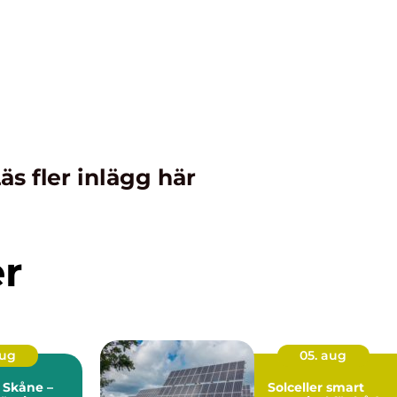
äs fler inlägg här
er
aug
05. aug
 Skåne –
Solceller smart