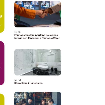
r
ig
r
17. jul
Företagsmäklare norrland så skapas
trygga och lönsamma företagsaffärer
r
r
12. jul
Rörmokare i Härjedalen