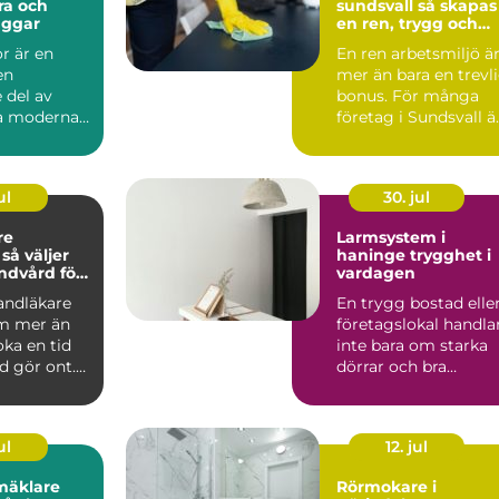
ra och
sundsvall så skapas
äggar
en ren, trygg och
effektiv arbetsplats
r är en
En ren arbetsmiljö ä
en
mer än bara en trevl
 del av
bonus. För många
la moderna
företag i Sundsvall ä
kt. De syns
kontorsstädning...
hu...
ul
30. jul
re
Larmsystem i
r
haninge trygghet i
andvård för
vardagen
n familj
tandläkare
En trygg bostad elle
m mer än
företagslokal handla
oka en tid
inte bara om starka
d gör ont.
dörrar och bra
 är
grannar. Allt fler i ...
ul
12. jul
mäklare
Rörmokare i