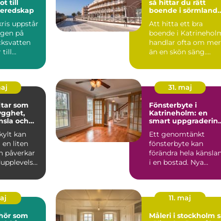
t till
så hittar du rätt
beredskap
boende i sörmlands
hjärta
ris uppstår
Att hitta ett bra
ngen på
boende i Katrinehol
cksvatten
handlar ofta om mer
till
än en skön säng.
rs
Många som reser till
and...
sta...
maj
31. maj
tar som
Fönsterbyte i
ygghet,
Katrineholm: en
nsla och
smart uppgraderin
 varumärke
av hemmet
ylt kan
Ett genomtänkt
en liten
fönsterbyte kan
n påverkar
förändra hela känsla
upplevelse,
i en bostad. Nya
och hur ett
f&oum...
maj
11. maj
ehör som
Måleri i stockholm så