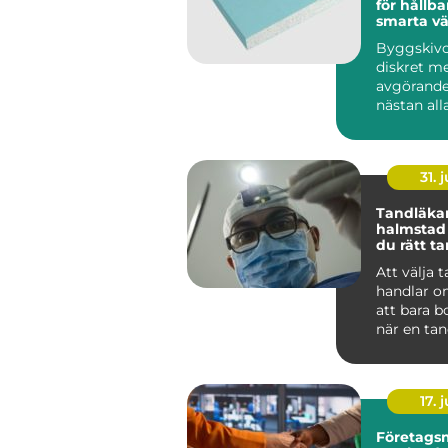
för hållba
smarta v
Byggskivo
diskret m
avgörande
nästan al
byggproje
sällan när 
31. j
Tandläka
halmstad så välje
du rätt t
dig och di
Att välja 
handlar o
att bara b
när en tan
För många
tandvå...
17. j
Företags