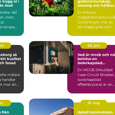
l i
gotland kunskap,
de stad
omsorg och hållbar
grönska
älvklar del
En erfaren
en, men
trädgårdsmästare p
je
Gotland gör mer än
e lampa,
att klippa gräs och
on och
beskära träd. På en ö
san...
med kalk...
jun
02. jun
eborg så
Vad är mccb och nä
rätt kvalitet
behövs en
ch fasad
isolerkapslad
effektbrytare?
En MCCB (Moulded
ella målare
Case Circuit Breaker,
g handlar
isolerkapslad
t mer än
effektbrytare) är en
å nya färger
central del i modern
.
elin...
jun
31. maj
ån
Hotell katrineholm