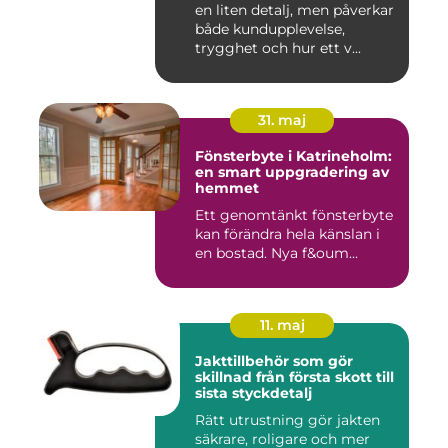
en liten detalj, men påverkar
både kundupplevelse,
trygghet och hur ett v...
31. maj
Fönsterbyte i Katrineholm:
en smart uppgradering av
hemmet
Ett genomtänkt fönsterbyte
kan förändra hela känslan i
en bostad. Nya f&oum...
11. maj
Jakttillbehör som gör
skillnad från första skott till
sista styckdetalj
Rätt utrustning gör jakten
säkrare, roligare och mer