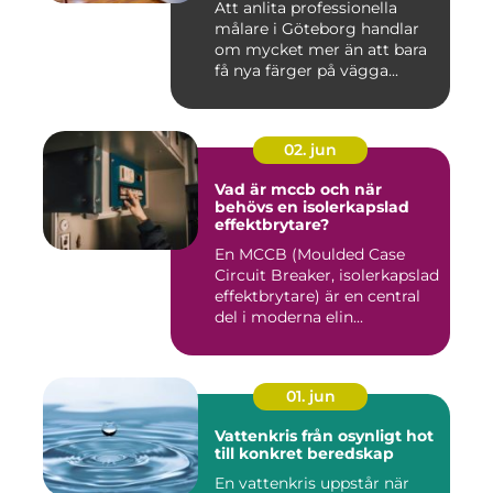
Att anlita professionella
målare i Göteborg handlar
om mycket mer än att bara
få nya färger på vägga...
02. jun
Vad är mccb och när
behövs en isolerkapslad
effektbrytare?
En MCCB (Moulded Case
Circuit Breaker, isolerkapslad
effektbrytare) är en central
del i moderna elin...
01. jun
Vattenkris från osynligt hot
till konkret beredskap
En vattenkris uppstår när