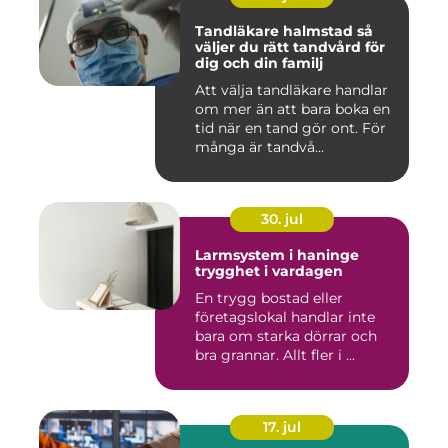
Tandläkare halmstad så
väljer du rätt tandvård för
dig och din familj
Att välja tandläkare handlar
om mer än att bara boka en
tid när en tand gör ont. För
många är tandvå...
30. jul
Larmsystem i haninge
trygghet i vardagen
En trygg bostad eller
företagslokal handlar inte
bara om starka dörrar och
bra grannar. Allt fler i ...
17. jul