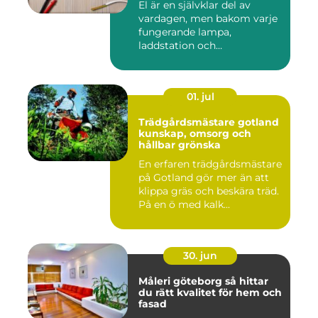
El är en självklar del av
vardagen, men bakom varje
fungerande lampa,
laddstation och
ventilationsan...
01. jul
Trädgårdsmästare gotland
kunskap, omsorg och
hållbar grönska
En erfaren trädgårdsmästare
på Gotland gör mer än att
klippa gräs och beskära träd.
På en ö med kalk...
30. jun
Måleri göteborg så hittar
du rätt kvalitet för hem och
fasad