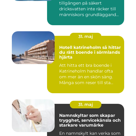
tillgången på säkert
dricksvatten inte räcker till
människors grundläggand...
31. maj
Hotell katrineholm så hittar
du rätt boende i sörmlands
hjärta
Att hitta ett bra boende i
Katrineholm handlar ofta
om mer än en skön säng.
Många som reser till sta...
31. maj
Namnskyltar som skapar
trygghet, servicekänsla och
starkare varumärke
En namnskylt kan verka som