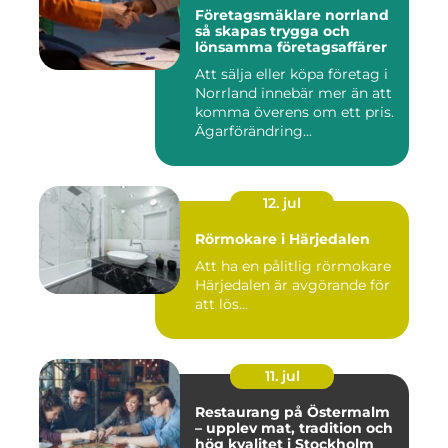
Företagsmäklare norrland
så skapas trygga och
lönsamma företagsaffärer
Att sälja eller köpa företag i
Norrland innebär mer än att
komma överens om ett pris.
Ägarförändring...
12. jul
Rörmokare i Härjedalen
Att ha en pålitlig rörmokare
Härjedalen är avgörande för
att lös...
11. jul
Restaurang på Östermalm
– upplev mat, tradition och
hög kvalitet i Stockholm