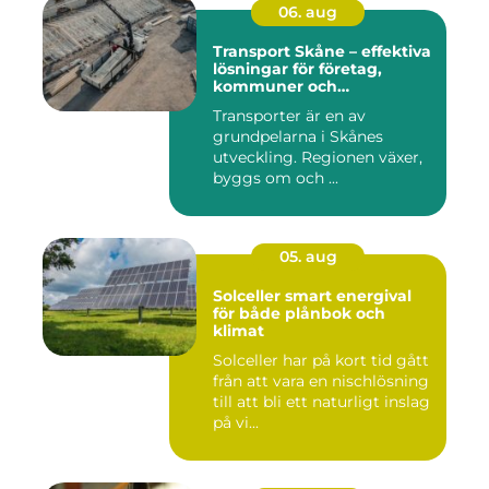
06. aug
Transport Skåne – effektiva
lösningar för företag,
kommuner och
privatpersoner
Transporter är en av
grundpelarna i Skånes
utveckling. Regionen växer,
byggs om och ...
05. aug
Solceller smart energival
för både plånbok och
klimat
Solceller har på kort tid gått
från att vara en nischlösning
till att bli ett naturligt inslag
på vi...