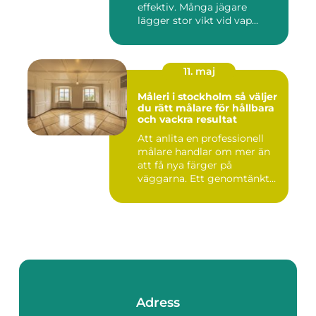
effektiv. Många jägare
lägger stor vikt vid vap...
11. maj
Måleri i stockholm så väljer
du rätt målare för hållbara
och vackra resultat
Att anlita en professionell
målare handlar om mer än
att få nya färger på
väggarna. Ett genomtänkt
m...
Adress