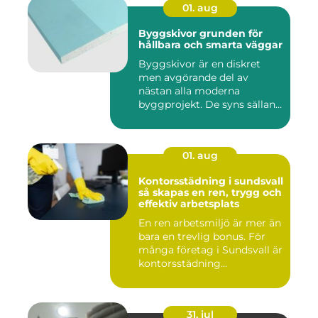
01. aug
Byggskivor grunden för
hållbara och smarta väggar
Byggskivor är en diskret
men avgörande del av
nästan alla moderna
byggprojekt. De syns sällan
när hu...
01. aug
Kontorsstädning i sundsvall
så skapas en ren, trygg och
effektiv arbetsplats
En ren arbetsmiljö är mer än
bara en trevlig bonus. För
många företag i Sundsvall är
kontorsstädning...
31. jul