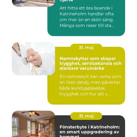
Att hitta ett bra boende i
Katrineholm handlar ofta
om mer än en skön säng.
Många som reser till sta...
31. maj
Namnskyltar som skapar
trygghet, servicekänsla och
starkare varumärke
En namnskylt kan verka som
en liten detalj, men påverkar
både kundupplevelse,
trygghet och hur ett v...
31. maj
Fönsterbyte i Katrineholm:
en smart uppgradering av
hemmet