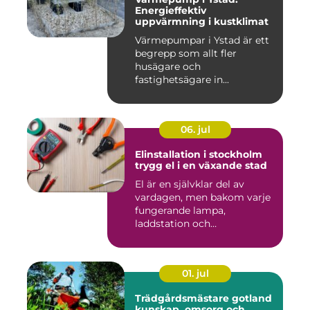
Energieffektiv
uppvärmning i kustklimat
Värmepumpar i Ystad är ett
begrepp som allt fler
husägare och
fastighetsägare in...
06. jul
Elinstallation i stockholm
trygg el i en växande stad
El är en självklar del av
vardagen, men bakom varje
fungerande lampa,
laddstation och
ventilationsan...
01. jul
Trädgårdsmästare gotland
kunskap, omsorg och