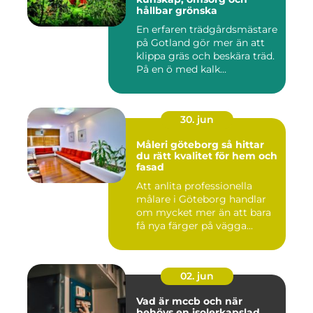
hållbar grönska
En erfaren trädgårdsmästare
på Gotland gör mer än att
klippa gräs och beskära träd.
På en ö med kalk...
30. jun
Måleri göteborg så hittar
du rätt kvalitet för hem och
fasad
Att anlita professionella
målare i Göteborg handlar
om mycket mer än att bara
få nya färger på vägga...
02. jun
Vad är mccb och när
behövs en isolerkapslad