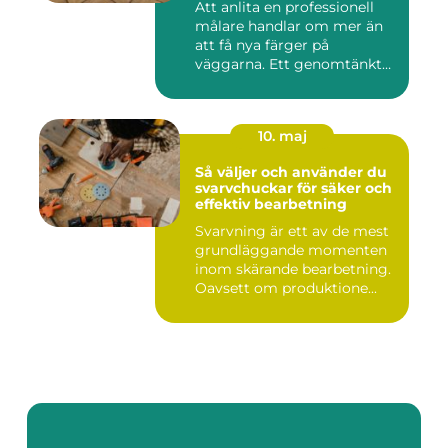
Att anlita en professionell
målare handlar om mer än
att få nya färger på
väggarna. Ett genomtänkt
m...
10. maj
Så väljer och använder du
svarvchuckar för säker och
effektiv bearbetning
Svarvning är ett av de mest
grundläggande momenten
inom skärande bearbetning.
Oavsett om produktione...