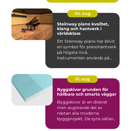
04. aug
Steinway piano kvalitet,
klang och hantverk i
världsklass
Ett Steinway piano har blivit
en symbol för pianohantverk
på högsta nivå.
Instrumenten används på
ko...
01. aug
Byggskivor grunden för
hållbara och smarta väggar
Byggskivor är en diskret
men avgörande del av
nästan alla moderna
byggprojekt. De syns sällan
när hu...