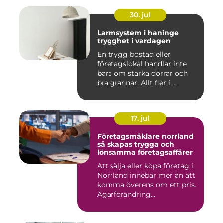
30. jul
Larmsystem i haninge
trygghet i vardagen
En trygg bostad eller
företagslokal handlar inte
bara om starka dörrar och
bra grannar. Allt fler i ...
17. jul
Företagsmäklare norrland
så skapas trygga och
lönsamma företagsaffärer
Att sälja eller köpa företag i
Norrland innebär mer än att
komma överens om ett pris.
Ägarförändring...