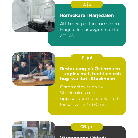
12. jul
Rörmokare i Härjedalen
Att ha en pålitlig rörmokare
Härjedalen är avgörande för
att lös...
11. jul
Restaurang på Östermalm
– upplev mat, tradition och
hög kvalitet i Stockholm
Östermalm är en av
Stockholms mest
uppskattade stadsdelar och
lockar varje år b&arin...
08. jul
Värmepump i Ystad: