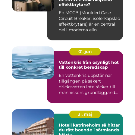
effektbrytare?
En MCCB (Moulded Case
Circuit Breaker, isolerkapslad
effektbrytare) är en central
del i moderna elin...
01. jun
Vattenkris från osynligt hot
till konkret beredskap
En vattenkris uppstår när
tillgången på säkert
dricksvatten inte räcker till
människors grundläggand...
31. maj
Hotell katrineholm så hittar
du rätt boende i sörmlands
hjärta