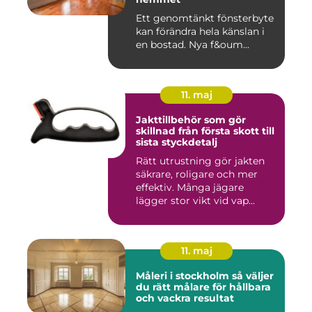
Ett genomtänkt fönsterbyte
kan förändra hela känslan i
en bostad. Nya f&oum...
11. maj
Jakttillbehör som gör
skillnad från första skott till
sista styckdetalj
Rätt utrustning gör jakten
säkrare, roligare och mer
effektiv. Många jägare
lägger stor vikt vid vap...
11. maj
Måleri i stockholm så väljer
du rätt målare för hållbara
och vackra resultat