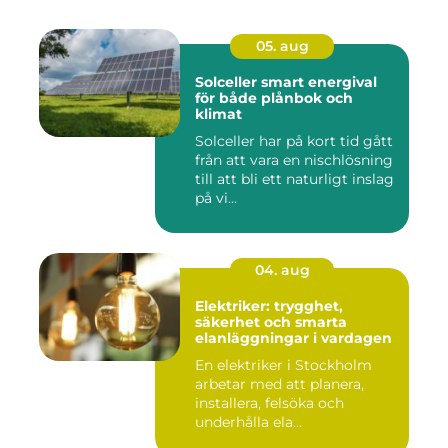
05. aug
Solceller smart energival
för både plånbok och
klimat
Solceller har på kort tid gått
från att vara en nischlösning
till att bli ett naturligt inslag
på vi...
04. aug
Elektriker: trygghet,
säkerhet och smarta
elanläggningar i vardagen
En elektriker i Stockholm
arbetar med att planera,
installera, felsöka och
underhålla ela...