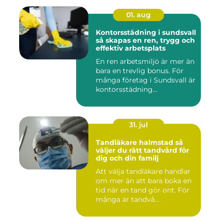
01. aug
Kontorsstädning i sundsvall
så skapas en ren, trygg och
effektiv arbetsplats
En ren arbetsmiljö är mer än
bara en trevlig bonus. För
många företag i Sundsvall är
kontorsstädning...
31. jul
Tandläkare halmstad så
väljer du rätt tandvård för
dig och din familj
Att välja tandläkare handlar
om mer än att bara boka en
tid när en tand gör ont. För
många är tandvå...