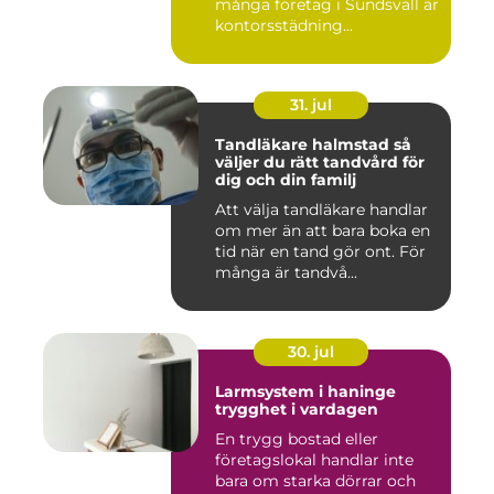
många företag i Sundsvall är
kontorsstädning...
31. jul
Tandläkare halmstad så
väljer du rätt tandvård för
dig och din familj
Att välja tandläkare handlar
om mer än att bara boka en
tid när en tand gör ont. För
många är tandvå...
30. jul
Larmsystem i haninge
trygghet i vardagen
En trygg bostad eller
företagslokal handlar inte
bara om starka dörrar och