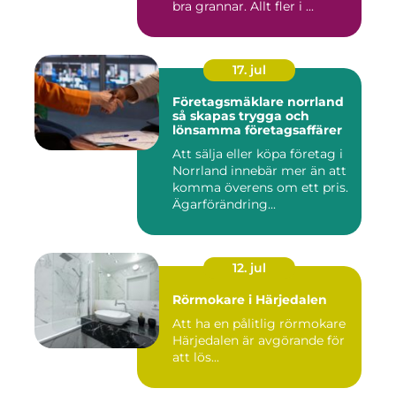
bra grannar. Allt fler i ...
17. jul
Företagsmäklare norrland
så skapas trygga och
lönsamma företagsaffärer
Att sälja eller köpa företag i
Norrland innebär mer än att
komma överens om ett pris.
Ägarförändring...
12. jul
Rörmokare i Härjedalen
Att ha en pålitlig rörmokare
Härjedalen är avgörande för
att lös...