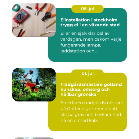
06. jul
Elinstallation i stockholm
trygg el i en växande stad
El är en självklar del av
vardagen, men bakom varje
fungerande lampa,
laddstation och
ventilationsan...
01. jul
Trädgårdsmästare gotland
kunskap, omsorg och
hållbar grönska
En erfaren trädgårdsmästare
på Gotland gör mer än att
klippa gräs och beskära träd.
På en ö med kalk...