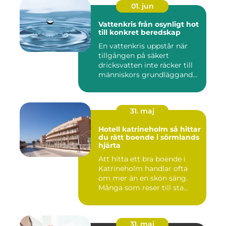
01. jun
Vattenkris från osynligt hot
till konkret beredskap
En vattenkris uppstår när
tillgången på säkert
dricksvatten inte räcker till
människors grundläggand...
31. maj
Hotell katrineholm så hittar
du rätt boende i sörmlands
hjärta
Att hitta ett bra boende i
Katrineholm handlar ofta
om mer än en skön säng.
Många som reser till sta...
31. maj