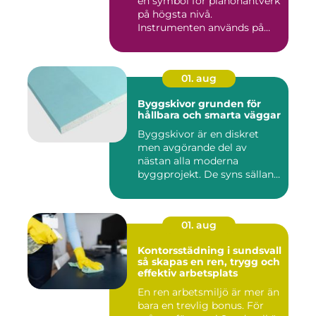
en symbol för pianohantverk
på högsta nivå.
Instrumenten används på
ko...
01. aug
Byggskivor grunden för
hållbara och smarta väggar
Byggskivor är en diskret
men avgörande del av
nästan alla moderna
byggprojekt. De syns sällan
när hu...
01. aug
Kontorsstädning i sundsvall
så skapas en ren, trygg och
effektiv arbetsplats
En ren arbetsmiljö är mer än
bara en trevlig bonus. För