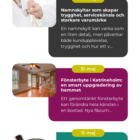
Namnskyltar som skapar
trygghet, servicekänsla och
starkare varumärke
En namnskylt kan verka som
en liten detalj, men påverkar
både kundupplevelse,
trygghet och hur ett v...
31. maj
Fönsterbyte i Katrineholm:
en smart uppgradering av
hemmet
Ett genomtänkt fönsterbyte
kan förändra hela känslan i
en bostad. Nya f&oum...
11. maj