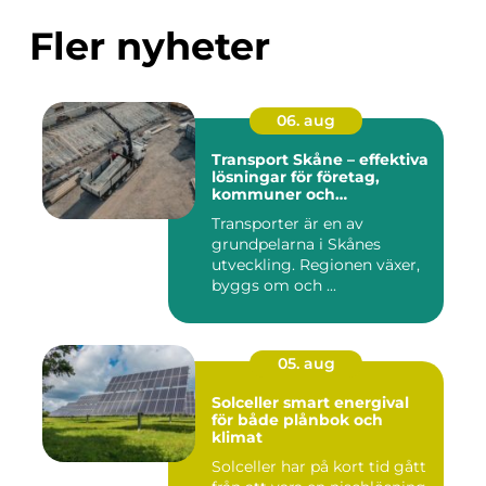
Fler nyheter
06. aug
Transport Skåne – effektiva
lösningar för företag,
kommuner och
privatpersoner
Transporter är en av
grundpelarna i Skånes
utveckling. Regionen växer,
byggs om och ...
05. aug
Solceller smart energival
för både plånbok och
klimat
Solceller har på kort tid gått