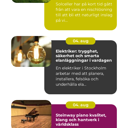
Solceller har på kort tid gått
från att vara en nischlösning
till att bli ett naturligt inslag
på vi...
04. aug
Elektriker: trygghet,
säkerhet och smarta
elanläggningar i vardagen
En elektriker i Stockholm
arbetar med att planera,
installera, felsöka och
underhålla ela...
04. aug
Steinway piano kvalitet,
klang och hantverk i
världsklass