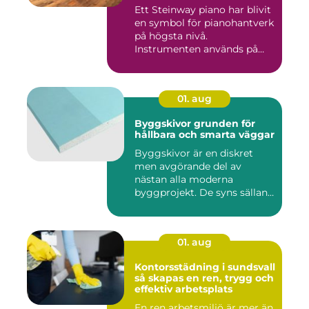
Ett Steinway piano har blivit
en symbol för pianohantverk
på högsta nivå.
Instrumenten används på
ko...
01. aug
Byggskivor grunden för
hållbara och smarta väggar
Byggskivor är en diskret
men avgörande del av
nästan alla moderna
byggprojekt. De syns sällan
när hu...
01. aug
Kontorsstädning i sundsvall
så skapas en ren, trygg och
effektiv arbetsplats
En ren arbetsmiljö är mer än