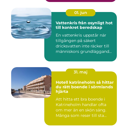
01. jun
Vattenkris från osynligt hot
till konkret beredskap
En vattenkris uppstår när
tillgången på säkert
dricksvatten inte räcker till
människors grundläggand...
31. maj
Hotell katrineholm så hittar
du rätt boende i sörmlands
hjärta
Att hitta ett bra boende i
Katrineholm handlar ofta
om mer än en skön säng.
Många som reser till sta...