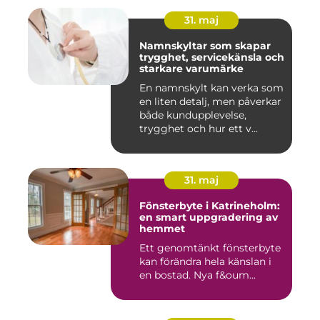
31. maj
Namnskyltar som skapar
trygghet, servicekänsla och
starkare varumärke
En namnskylt kan verka som
en liten detalj, men påverkar
både kundupplevelse,
trygghet och hur ett v...
31. maj
Fönsterbyte i Katrineholm:
en smart uppgradering av
hemmet
Ett genomtänkt fönsterbyte
kan förändra hela känslan i
en bostad. Nya f&oum...