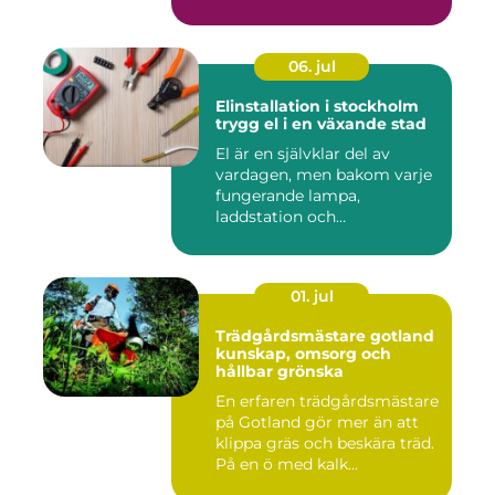
06. jul
Elinstallation i stockholm
trygg el i en växande stad
El är en självklar del av
vardagen, men bakom varje
fungerande lampa,
laddstation och
ventilationsan...
01. jul
Trädgårdsmästare gotland
kunskap, omsorg och
hållbar grönska
En erfaren trädgårdsmästare
på Gotland gör mer än att
klippa gräs och beskära träd.
På en ö med kalk...