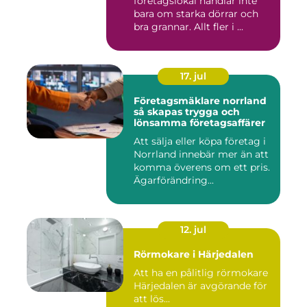
företagslokal handlar inte
bara om starka dörrar och
bra grannar. Allt fler i ...
17. jul
Företagsmäklare norrland
så skapas trygga och
lönsamma företagsaffärer
Att sälja eller köpa företag i
Norrland innebär mer än att
komma överens om ett pris.
Ägarförändring...
12. jul
Rörmokare i Härjedalen
Att ha en pålitlig rörmokare
Härjedalen är avgörande för
att lös...