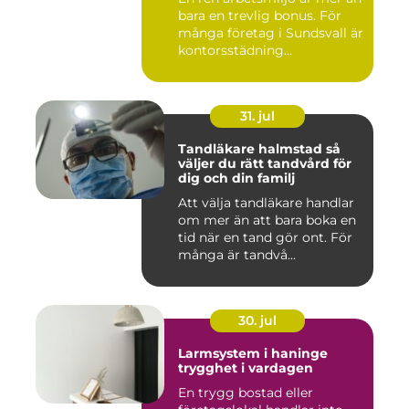
bara en trevlig bonus. För
många företag i Sundsvall är
kontorsstädning...
31. jul
Tandläkare halmstad så
väljer du rätt tandvård för
dig och din familj
Att välja tandläkare handlar
om mer än att bara boka en
tid när en tand gör ont. För
många är tandvå...
30. jul
Larmsystem i haninge
trygghet i vardagen
En trygg bostad eller