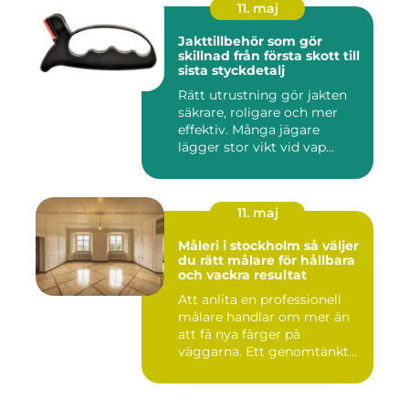
11. maj
Jakttillbehör som gör
skillnad från första skott till
sista styckdetalj
Rätt utrustning gör jakten
säkrare, roligare och mer
effektiv. Många jägare
lägger stor vikt vid vap...
11. maj
Måleri i stockholm så väljer
du rätt målare för hållbara
och vackra resultat
Att anlita en professionell
målare handlar om mer än
att få nya färger på
väggarna. Ett genomtänkt
m...