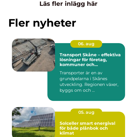
Läs fler inlägg här
Fler nyheter
06. aug
Transport Skåne – effektiva
lösningar för företag,
kommuner och
privatpersoner
Transporter är en av
grundpelarna i Skånes
utveckling. Regionen växer,
byggs om och ...
05. aug
Solceller smart energival
för både plånbok och
klimat